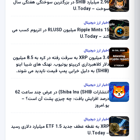
2.96 میلیارد SHIB در بزرگترین سوختگی هفتگی سال
سوخت – U.Today
اخبار ارز دیجیتال
Ripple Mints 15 میلیون RLUSD در اتریوم کسب می
کند – U.Today
اخبار ارز دیجیتال
3.4 میلیون XRP به سرقت رفته در کره به 8.5 میلیون
دلار کلاهبرداری کریپتو یوتیوب. نهنگ های شیبا اینو
(SHIB) به دلیل خرابی پمپ قیمت ناپدید می شوند.
بلک راک 89.83 میلیون دلار U-Turn در بیت کوین را
ثبت کرد – گزارش کریپتو صبح – U.Today
اخبار ارز دیجیتال
انتشارات Shiba Inu (SHIB) در عرض چند ساعت 62
درصد افزایش یافت: چه چیزی پشت آن است؟ –
یو.امروز
اخبار ارز دیجیتال
XRP به نقطه عطف جدید ETF 1.5 میلیارد دلاری رسید
– U.Today