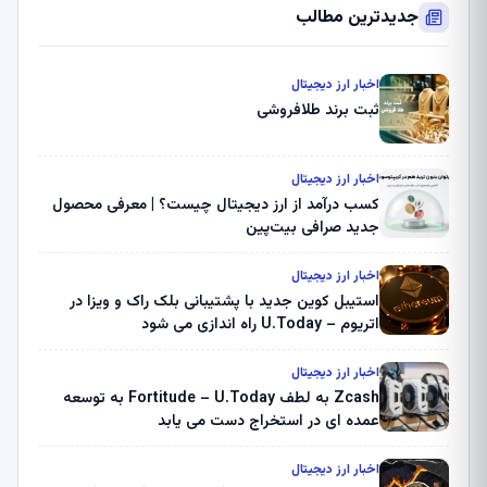
جدیدترین مطالب
اخبار ارز دیجیتال
ثبت برند طلافروشی
اخبار ارز دیجیتال
کسب درآمد از ارز دیجیتال چیست؟ | معرفی محصول
جدید صرافی بیت‌پین
اخبار ارز دیجیتال
استیبل کوین جدید با پشتیبانی بلک راک و ویزا در
اتریوم – U.Today راه اندازی می شود
اخبار ارز دیجیتال
Zcash به لطف Fortitude – U.Today به توسعه
عمده ای در استخراج دست می یابد
اخبار ارز دیجیتال