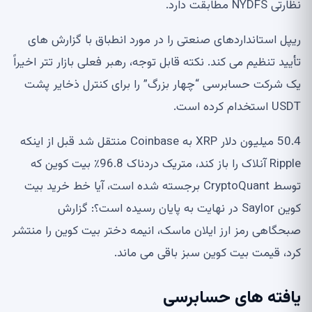
نظارتی NYDFS مطابقت دارد.
ریپل استانداردهای صنعتی را در مورد انطباق با گزارش های
تأیید تنظیم می کند. نکته قابل توجه، رهبر فعلی بازار تتر اخیراً
یک شرکت حسابرسی “چهار بزرگ” را برای کنترل ذخایر پشت
USDT استخدام کرده است.
50.4 میلیون دلار XRP به Coinbase منتقل شد قبل از اینکه
Ripple آنلاک را باز کند، متریک دردناک 96.8٪ بیت کوین که
توسط CryptoQuant برجسته شده است، آیا خط خرید بیت
کوین Saylor در نهایت به پایان رسیده است؟: گزارش
صبحگاهی رمز ارز ایلان ماسک، انیمه دختر بیت کوین را منتشر
کرد، قیمت بیت کوین سبز باقی می ماند.
یافته های حسابرسی