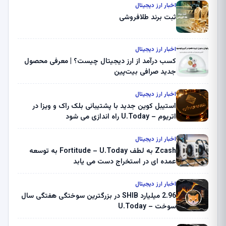
اخبار ارز دیجیتال
ثبت برند طلافروشی
اخبار ارز دیجیتال
کسب درآمد از ارز دیجیتال چیست؟ | معرفی محصول
جدید صرافی بیت‌پین
اخبار ارز دیجیتال
استیبل کوین جدید با پشتیبانی بلک راک و ویزا در
اتریوم – U.Today راه اندازی می شود
اخبار ارز دیجیتال
Zcash به لطف Fortitude – U.Today به توسعه
عمده ای در استخراج دست می یابد
اخبار ارز دیجیتال
2.96 میلیارد SHIB در بزرگترین سوختگی هفتگی سال
سوخت – U.Today