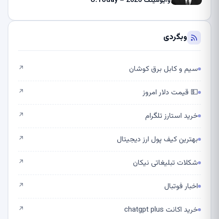
وایومینگ 2026 – U.Today
وبگردی
سیم و کابل برق کوشان
↗
💵 قیمت دلار امروز
↗
خرید استارز تلگرام
↗
بهترین کیف پول ارز دیجیتال
↗
شکلات تبلیغاتی نیکان
↗
اخبار فوتبال
↗
خرید اکانت chatgpt plus
↗