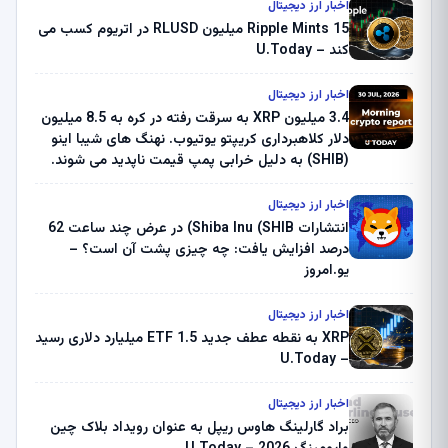
اخبار ارز دیجیتال
Ripple Mints 15 میلیون RLUSD در اتریوم کسب می
کند – U.Today
اخبار ارز دیجیتال
3.4 میلیون XRP به سرقت رفته در کره به 8.5 میلیون
دلار کلاهبرداری کریپتو یوتیوب. نهنگ های شیبا اینو
(SHIB) به دلیل خرابی پمپ قیمت ناپدید می شوند.
بلک راک 89.83 میلیون دلار U-Turn در بیت کوین را
ثبت کرد – گزارش کریپتو صبح – U.Today
اخبار ارز دیجیتال
انتشارات Shiba Inu (SHIB) در عرض چند ساعت 62
درصد افزایش یافت: چه چیزی پشت آن است؟ –
یو.امروز
اخبار ارز دیجیتال
XRP به نقطه عطف جدید ETF 1.5 میلیارد دلاری رسید
– U.Today
اخبار ارز دیجیتال
براد گارلینگ هاوس ریپل به عنوان رویداد بلاک چین