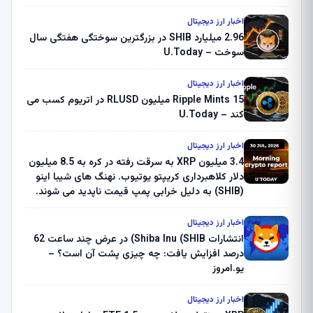
اخبار ارز دیجیتال
2.96 میلیارد SHIB در بزرگترین سوختگی هفتگی سال
سوخت – U.Today
اخبار ارز دیجیتال
Ripple Mints 15 میلیون RLUSD در اتریوم کسب می
کند – U.Today
اخبار ارز دیجیتال
3.4 میلیون XRP به سرقت رفته در کره به 8.5 میلیون
دلار کلاهبرداری کریپتو یوتیوب. نهنگ های شیبا اینو
(SHIB) به دلیل خرابی پمپ قیمت ناپدید می شوند.
بلک راک 89.83 میلیون دلار U-Turn در بیت کوین را
ثبت کرد – گزارش کریپتو صبح – U.Today
اخبار ارز دیجیتال
انتشارات Shiba Inu (SHIB) در عرض چند ساعت 62
درصد افزایش یافت: چه چیزی پشت آن است؟ –
یو.امروز
اخبار ارز دیجیتال