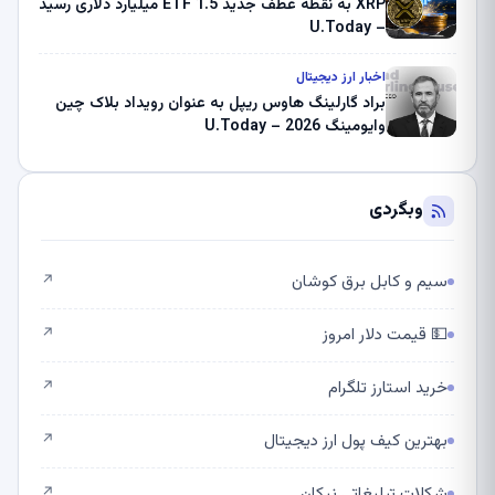
XRP به نقطه عطف جدید ETF 1.5 میلیارد دلاری رسید
– U.Today
اخبار ارز دیجیتال
براد گارلینگ هاوس ریپل به عنوان رویداد بلاک چین
وایومینگ 2026 – U.Today
وبگردی
سیم و کابل برق کوشان
↗
💵 قیمت دلار امروز
↗
خرید استارز تلگرام
↗
بهترین کیف پول ارز دیجیتال
↗
شکلات تبلیغاتی نیکان
↗