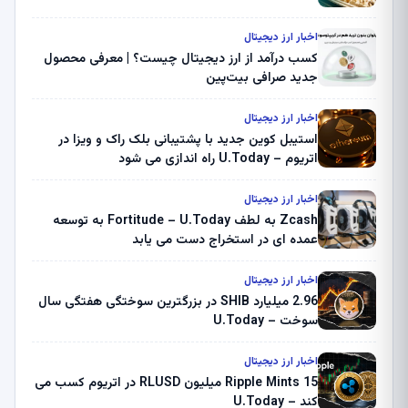
اخبار ارز دیجیتال
کسب درآمد از ارز دیجیتال چیست؟ | معرفی محصول
جدید صرافی بیت‌پین
اخبار ارز دیجیتال
استیبل کوین جدید با پشتیبانی بلک راک و ویزا در
اتریوم – U.Today راه اندازی می شود
اخبار ارز دیجیتال
Zcash به لطف Fortitude – U.Today به توسعه
عمده ای در استخراج دست می یابد
اخبار ارز دیجیتال
2.96 میلیارد SHIB در بزرگترین سوختگی هفتگی سال
سوخت – U.Today
اخبار ارز دیجیتال
Ripple Mints 15 میلیون RLUSD در اتریوم کسب می
کند – U.Today