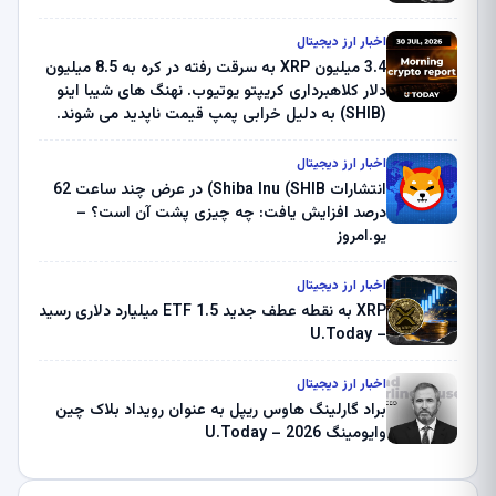
اخبار ارز دیجیتال
3.4 میلیون XRP به سرقت رفته در کره به 8.5 میلیون
دلار کلاهبرداری کریپتو یوتیوب. نهنگ های شیبا اینو
(SHIB) به دلیل خرابی پمپ قیمت ناپدید می شوند.
بلک راک 89.83 میلیون دلار U-Turn در بیت کوین را
ثبت کرد – گزارش کریپتو صبح – U.Today
اخبار ارز دیجیتال
انتشارات Shiba Inu (SHIB) در عرض چند ساعت 62
درصد افزایش یافت: چه چیزی پشت آن است؟ –
یو.امروز
اخبار ارز دیجیتال
XRP به نقطه عطف جدید ETF 1.5 میلیارد دلاری رسید
– U.Today
اخبار ارز دیجیتال
براد گارلینگ هاوس ریپل به عنوان رویداد بلاک چین
وایومینگ 2026 – U.Today