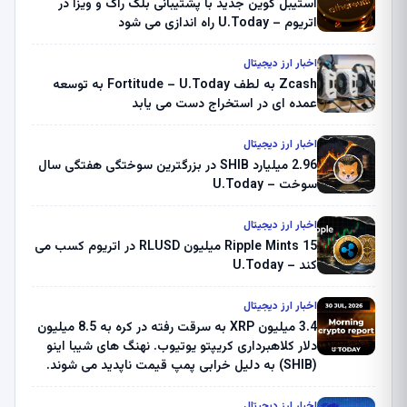
استیبل کوین جدید با پشتیبانی بلک راک و ویزا در
اتریوم – U.Today راه اندازی می شود
اخبار ارز دیجیتال
Zcash به لطف Fortitude – U.Today به توسعه
عمده ای در استخراج دست می یابد
اخبار ارز دیجیتال
2.96 میلیارد SHIB در بزرگترین سوختگی هفتگی سال
سوخت – U.Today
اخبار ارز دیجیتال
Ripple Mints 15 میلیون RLUSD در اتریوم کسب می
کند – U.Today
اخبار ارز دیجیتال
3.4 میلیون XRP به سرقت رفته در کره به 8.5 میلیون
دلار کلاهبرداری کریپتو یوتیوب. نهنگ های شیبا اینو
(SHIB) به دلیل خرابی پمپ قیمت ناپدید می شوند.
بلک راک 89.83 میلیون دلار U-Turn در بیت کوین را
ثبت کرد – گزارش کریپتو صبح – U.Today
اخبار ارز دیجیتال