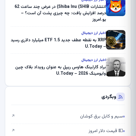
انتشارات Shiba Inu (SHIB) در عرض چند ساعت 62
درصد افزایش یافت: چه چیزی پشت آن است؟ –
یو.امروز
اخبار ارز دیجیتال
XRP به نقطه عطف جدید ETF 1.5 میلیارد دلاری رسید
– U.Today
اخبار ارز دیجیتال
براد گارلینگ هاوس ریپل به عنوان رویداد بلاک چین
وایومینگ 2026 – U.Today
وبگردی
سیم و کابل برق کوشان
↗
💵 قیمت دلار امروز
↗