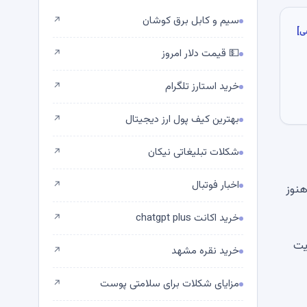
سیم و کابل برق کوشان
↗
ی]
💵 قیمت دلار امروز
↗
خرید استارز تلگرام
↗
بهترین کیف پول ارز دیجیتال
↗
شکلات تبلیغاتی نیکان
↗
اخبار فوتبال
↗
هنوز
خرید اکانت chatgpt plus
↗
یت
خرید نقره مشهد
↗
مزایای شکلات برای سلامتی پوست
↗