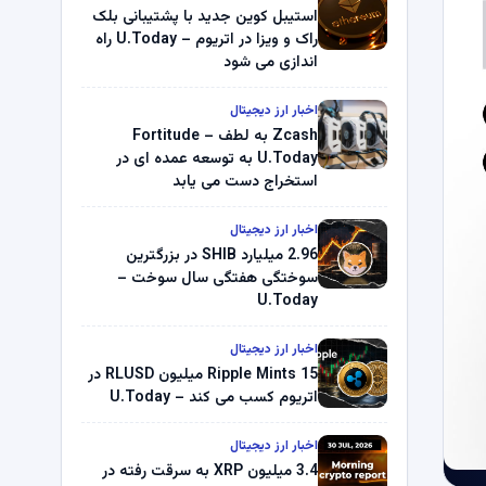
استیبل کوین جدید با پشتیبانی بلک
راک و ویزا در اتریوم – U.Today راه
اندازی می شود
اخبار ارز دیجیتال
Zcash به لطف Fortitude –
U.Today به توسعه عمده ای در
استخراج دست می یابد
اخبار ارز دیجیتال
2.96 میلیارد SHIB در بزرگترین
سوختگی هفتگی سال سوخت –
U.Today
اخبار ارز دیجیتال
Ripple Mints 15 میلیون RLUSD در
اتریوم کسب می کند – U.Today
اخبار ارز دیجیتال
3.4 میلیون XRP به سرقت رفته در