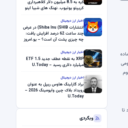
کره به 8.5 میلیون دلار کلاهبرداری
کریپتو یوتیوب. نهنگ های شیبا اینو
(SHIB) به دلیل خرابی پمپ قیمت
ناپدید می شوند. بلک راک 89.83
اخبار ارز دیجیتال
میلیون دلار U-Turn در بیت کوین را
انتشارات Shiba Inu (SHIB) در عرض
ثبت کرد – گزارش کریپتو صبح –
چند ساعت 62 درصد افزایش یافت:
U.Today
چه چیزی پشت آن است؟ – یو.امروز
اخبار ارز دیجیتال
C اظهار داشت که آماده
XRP به نقطه عطف جدید ETF 1.5
ومی
میلیارد دلاری رسید – U.Today
وم
اخبار ارز دیجیتال
براد گارلینگ هاوس ریپل به عنوان
رویداد بلاک چین وایومینگ 2026 –
U.Today
 تا
وبگردی