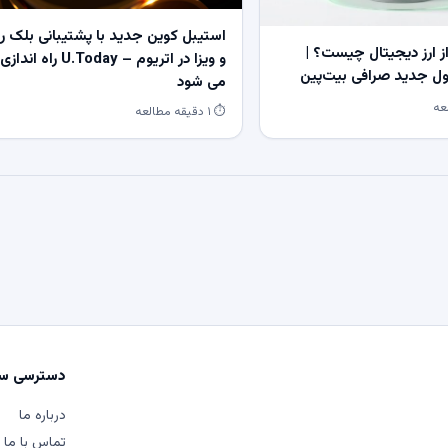
استیبل کوین جدید با پشتیبانی بلک ر
 ارز دیجیتال چیست؟ |
و ویزا در اتریوم – U.Today راه اندازی
 جدید صرافی بیت‌پین
می شود
⏱ ۱ دقیقه مطالعه
دسترسی سر
درباره ما
تماس با ما