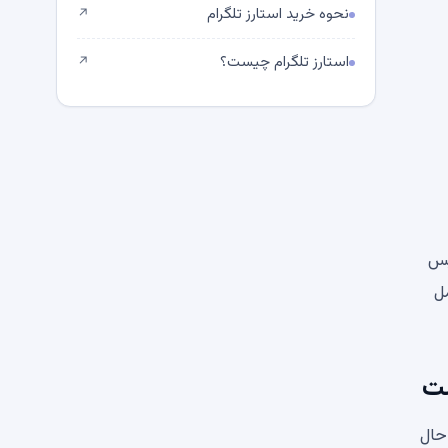
نحوه خرید استارز تلگرام
↗
استارز تلگرام چیست؟
↗
پس
مل
حال