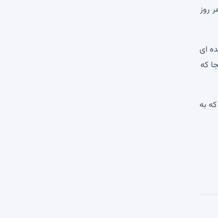
 روز
ده ای
«تا آنجا که
که به