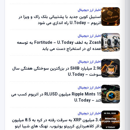
اخبار ارز دیجیتال
استیبل کوین جدید با پشتیبانی بلک راک و ویزا در
اتریوم – U.Today راه اندازی می شود
اخبار ارز دیجیتال
Zcash به لطف Fortitude – U.Today به توسعه
عمده ای در استخراج دست می یابد
اخبار ارز دیجیتال
2.96 میلیارد SHIB در بزرگترین سوختگی هفتگی سال
سوخت – U.Today
اخبار ارز دیجیتال
Ripple Mints 15 میلیون RLUSD در اتریوم کسب می
کند – U.Today
اخبار ارز دیجیتال
3.4 میلیون XRP به سرقت رفته در کره به 8.5 میلیون
دلار کلاهبرداری کریپتو یوتیوب. نهنگ های شیبا اینو