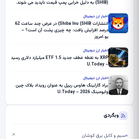
(SHIB) به دلیل خرابی پمپ قیمت ناپدید می شوند.
بلک راک 89.83 میلیون دلار U-Turn در بیت کوین را
ثبت کرد – گزارش کریپتو صبح – U.Today
اخبار ارز دیجیتال
انتشارات Shiba Inu (SHIB) در عرض چند ساعت 62
درصد افزایش یافت: چه چیزی پشت آن است؟ –
یو.امروز
اخبار ارز دیجیتال
XRP به نقطه عطف جدید ETF 1.5 میلیارد دلاری رسید
– U.Today
اخبار ارز دیجیتال
براد گارلینگ هاوس ریپل به عنوان رویداد بلاک چین
وایومینگ 2026 – U.Today
وبگردی
سیم و کابل برق کوشان
↗