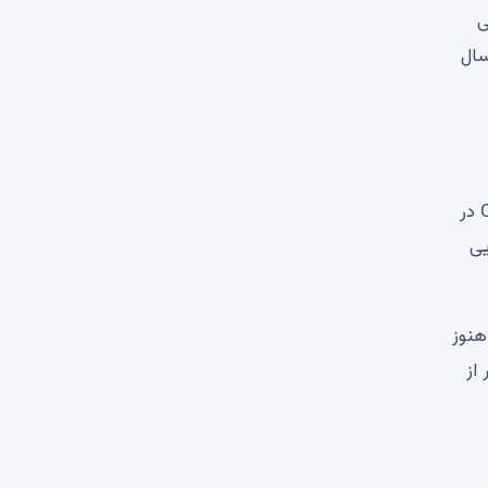
وج‌هایی
سال
چنین واگرایی اغلب مقدم بر عملکرد بلندمدت قوی‌تر است، به‌ویژه اگر احساسات بازار گسترده‌تر بهبود یابد. موقعیت Chainlink در
یی
هنوز
ر از