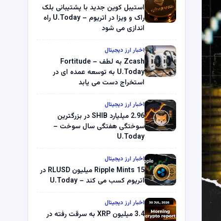
استیبل کوین جدید با پشتیبانی بلک
راک و ویزا در اتریوم – U.Today راه
اندازی می شود
اخبار ارز دیجیتال
Zcash به لطف Fortitude –
U.Today به توسعه عمده ای در
استخراج دست می یابد
اخبار ارز دیجیتال
2.96 میلیارد SHIB در بزرگترین
سوختگی هفتگی سال سوخت –
U.Today
اخبار ارز دیجیتال
Ripple Mints 15 میلیون RLUSD در
اتریوم کسب می کند – U.Today
اخبار ارز دیجیتال
3.4 میلیون XRP به سرقت رفته در