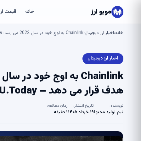
موبو ارز
خانه
قیمت ارز
خانه
اخبار ارز دیجیتال
Chainlink به اوج خود در سال 2022 می رسد: قیمت LINK 10 دلار را هدف قرار می دهد – U.Today
›
›
اخبار ارز دیجیتال
هدف قرار می دهد – U.Today
نویسنده:
تاریخ انتشار:
زمان مطالعه:
تیم تولید محتوا
۱۹ خرداد ۱۴۰۵
۱ دقیقه