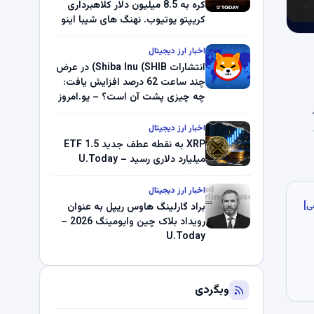
کره به 8.5 میلیون دلار کلاهبرداری
کریپتو یوتیوب. نهنگ های شیبا اینو
(SHIB) به دلیل خرابی پمپ قیمت
ناپدید می شوند. بلک راک 89.83
اخبار ارز دیجیتال
میلیون دلار U-Turn در بیت کوین را
انتشارات Shiba Inu (SHIB) در عرض
ثبت کرد – گزارش کریپتو صبح –
چند ساعت 62 درصد افزایش یافت:
U.Today
چه چیزی پشت آن است؟ – یو.امروز
اخبار ارز دیجیتال
XRP به نقطه عطف جدید ETF 1.5
میلیارد دلاری رسید – U.Today
اخبار ارز دیجیتال
ی]
براد گارلینگ هاوس ریپل به عنوان
رویداد بلاک چین وایومینگ 2026 –
U.Today
وبگردی