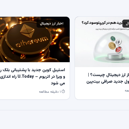
ال
اخبار ارز دیجیتال
استیبل کوین جدید با پشتیبانی بلک ر
 ارز دیجیتال چیست؟ |
و ویزا در اتریوم – U.Today راه اندازی
 جدید صرافی بیت‌پین
می شود
⏱ ۱ دقیقه مطالعه