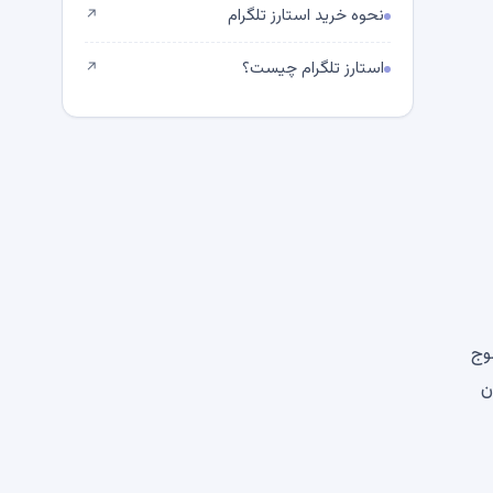
نحوه خرید استارز تلگرام
↗
استارز تلگرام چیست؟
↗
وج
ن