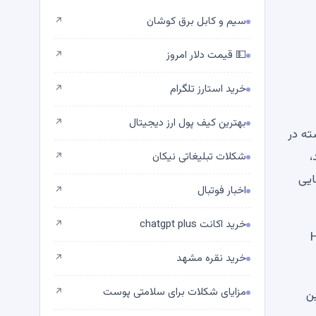
سیم و کابل برق کوشان
↗
💵 قیمت دلار امروز
↗
خرید استارز تلگرام
↗
بهترین کیف پول ارز دیجیتال
↗
ته در
،
شکلات تبلیغاتی نیکان
↗
ایی
اخبار فوتبال
↗
خرید اکانت chatgpt plus
↗
Hyper)
خرید نقره مشهد
↗
مزایای شکلات برای سلامتی پوست
↗
ن