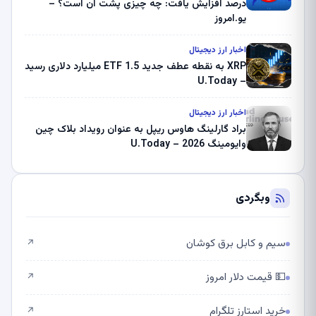
درصد افزایش یافت: چه چیزی پشت آن است؟ –
یو.امروز
اخبار ارز دیجیتال
XRP به نقطه عطف جدید ETF 1.5 میلیارد دلاری رسید
– U.Today
اخبار ارز دیجیتال
براد گارلینگ هاوس ریپل به عنوان رویداد بلاک چین
وایومینگ 2026 – U.Today
وبگردی
سیم و کابل برق کوشان
↗
💵 قیمت دلار امروز
↗
خرید استارز تلگرام
↗