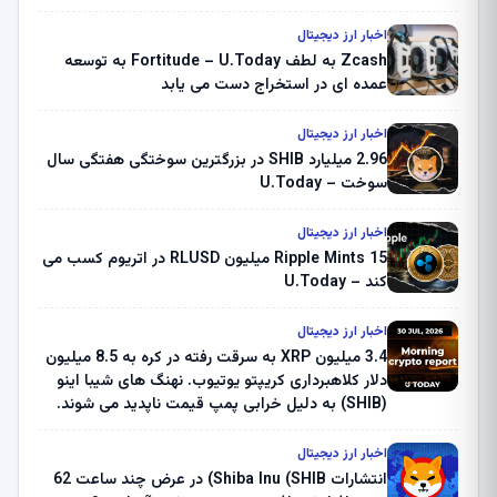
اخبار ارز دیجیتال
Zcash به لطف Fortitude – U.Today به توسعه
عمده ای در استخراج دست می یابد
اخبار ارز دیجیتال
2.96 میلیارد SHIB در بزرگترین سوختگی هفتگی سال
سوخت – U.Today
اخبار ارز دیجیتال
Ripple Mints 15 میلیون RLUSD در اتریوم کسب می
کند – U.Today
اخبار ارز دیجیتال
3.4 میلیون XRP به سرقت رفته در کره به 8.5 میلیون
دلار کلاهبرداری کریپتو یوتیوب. نهنگ های شیبا اینو
(SHIB) به دلیل خرابی پمپ قیمت ناپدید می شوند.
بلک راک 89.83 میلیون دلار U-Turn در بیت کوین را
ثبت کرد – گزارش کریپتو صبح – U.Today
اخبار ارز دیجیتال
انتشارات Shiba Inu (SHIB) در عرض چند ساعت 62