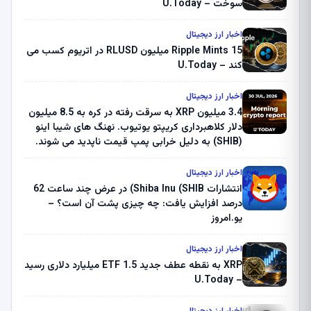
سوخت – U.Today
اخبار ارز دیجیتال
Ripple Mints 15 میلیون RLUSD در اتریوم کسب می
کند – U.Today
اخبار ارز دیجیتال
3.4 میلیون XRP به سرقت رفته در کره به 8.5 میلیون
دلار کلاهبرداری کریپتو یوتیوب. نهنگ های شیبا اینو
(SHIB) به دلیل خرابی پمپ قیمت ناپدید می شوند.
بلک راک 89.83 میلیون دلار U-Turn در بیت کوین را
ثبت کرد – گزارش کریپتو صبح – U.Today
اخبار ارز دیجیتال
انتشارات Shiba Inu (SHIB) در عرض چند ساعت 62
درصد افزایش یافت: چه چیزی پشت آن است؟ –
یو.امروز
اخبار ارز دیجیتال
XRP به نقطه عطف جدید ETF 1.5 میلیارد دلاری رسید
– U.Today
اخبار ارز دیجیتال