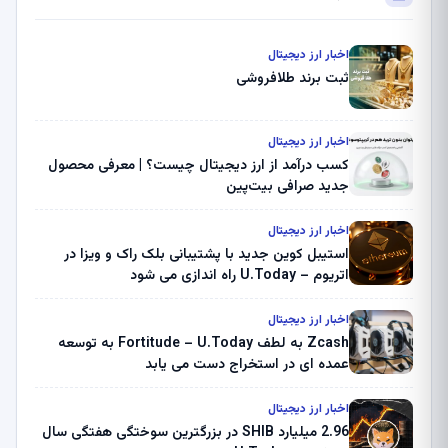
اخبار ارز دیجیتال
ثبت برند طلافروشی
اخبار ارز دیجیتال
کسب درآمد از ارز دیجیتال چیست؟ | معرفی محصول
جدید صرافی بیت‌پین
اخبار ارز دیجیتال
استیبل کوین جدید با پشتیبانی بلک راک و ویزا در
اتریوم – U.Today راه اندازی می شود
اخبار ارز دیجیتال
Zcash به لطف Fortitude – U.Today به توسعه
عمده ای در استخراج دست می یابد
اخبار ارز دیجیتال
2.96 میلیارد SHIB در بزرگترین سوختگی هفتگی سال