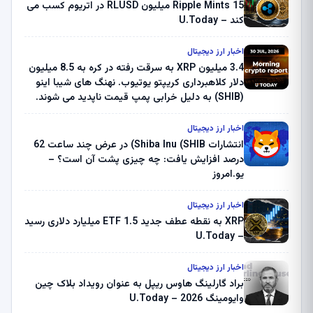
Ripple Mints 15 میلیون RLUSD در اتریوم کسب می
کند – U.Today
اخبار ارز دیجیتال
3.4 میلیون XRP به سرقت رفته در کره به 8.5 میلیون
دلار کلاهبرداری کریپتو یوتیوب. نهنگ های شیبا اینو
(SHIB) به دلیل خرابی پمپ قیمت ناپدید می شوند.
بلک راک 89.83 میلیون دلار U-Turn در بیت کوین را
ثبت کرد – گزارش کریپتو صبح – U.Today
اخبار ارز دیجیتال
انتشارات Shiba Inu (SHIB) در عرض چند ساعت 62
درصد افزایش یافت: چه چیزی پشت آن است؟ –
یو.امروز
اخبار ارز دیجیتال
XRP به نقطه عطف جدید ETF 1.5 میلیارد دلاری رسید
– U.Today
اخبار ارز دیجیتال
براد گارلینگ هاوس ریپل به عنوان رویداد بلاک چین
وایومینگ 2026 – U.Today