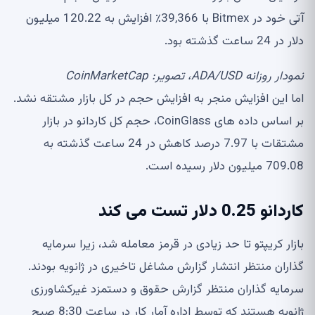
آتی خود در Bitmex با 39,366٪ افزایش به 120.22 میلیون
دلار در 24 ساعت گذشته بود.
نمودار روزانه ADA/USD، تصویر: CoinMarketCap
اما این افزایش منجر به افزایش حجم در کل بازار مشتقه نشد.
بر اساس داده های CoinGlass، حجم کل کاردانو در بازار
مشتقات با 7.97 درصد کاهش در 24 ساعت گذشته به
709.08 میلیون دلار رسیده است.
کاردانو 0.25 دلار تست می کند
بازار کریپتو تا حد زیادی در قرمز معامله شد، زیرا سرمایه
گذاران منتظر انتشار گزارش مشاغل تاخیری در ژانویه بودند.
سرمایه گذاران منتظر گزارش حقوق و دستمزد غیرکشاورزی
ژانویه هستند که توسط اداره آمار کار در ساعت 8:30 صبح