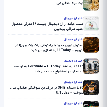
ثبت برند طلافروشی
اخبار ارز دیجیتال
کسب درآمد از ارز دیجیتال چیست؟ | معرفی محصول
جدید صرافی بیت‌پین
اخبار ارز دیجیتال
استیبل کوین جدید با پشتیبانی بلک راک و ویزا در
اتریوم – U.Today راه اندازی می شود
اخبار ارز دیجیتال
Zcash به لطف Fortitude – U.Today به توسعه
عمده ای در استخراج دست می یابد
اخبار ارز دیجیتال
2.96 میلیارد SHIB در بزرگترین سوختگی هفتگی سال
سوخت – U.Today
اخبار ارز دیجیتال