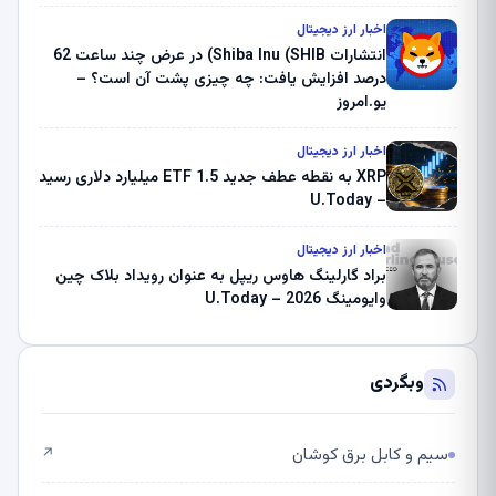
بلک راک 89.83 میلیون دلار U-Turn در بیت کوین را
ثبت کرد – گزارش کریپتو صبح – U.Today
اخبار ارز دیجیتال
انتشارات Shiba Inu (SHIB) در عرض چند ساعت 62
درصد افزایش یافت: چه چیزی پشت آن است؟ –
یو.امروز
اخبار ارز دیجیتال
XRP به نقطه عطف جدید ETF 1.5 میلیارد دلاری رسید
– U.Today
اخبار ارز دیجیتال
براد گارلینگ هاوس ریپل به عنوان رویداد بلاک چین
وایومینگ 2026 – U.Today
وبگردی
سیم و کابل برق کوشان
↗