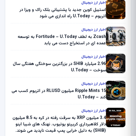
اخبار ارز دیجیتال
استیبل کوین جدید با پشتیبانی بلک راک و ویزا در
اتریوم – U.Today راه اندازی می شود
اخبار ارز دیجیتال
Zcash به لطف Fortitude – U.Today به توسعه
عمده ای در استخراج دست می یابد
اخبار ارز دیجیتال
2.96 میلیارد SHIB در بزرگترین سوختگی هفتگی سال
سوخت – U.Today
اخبار ارز دیجیتال
Ripple Mints 15 میلیون RLUSD در اتریوم کسب می
کند – U.Today
اخبار ارز دیجیتال
3.4 میلیون XRP به سرقت رفته در کره به 8.5 میلیون
دلار کلاهبرداری کریپتو یوتیوب. نهنگ های شیبا اینو
(SHIB) به دلیل خرابی پمپ قیمت ناپدید می شوند.