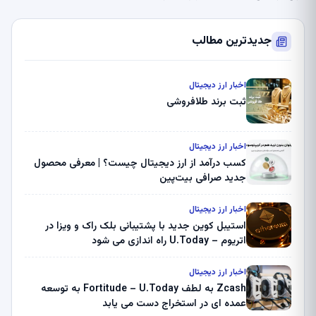
جدیدترین مطالب
اخبار ارز دیجیتال
ثبت برند طلافروشی
اخبار ارز دیجیتال
کسب درآمد از ارز دیجیتال چیست؟ | معرفی محصول
جدید صرافی بیت‌پین
اخبار ارز دیجیتال
استیبل کوین جدید با پشتیبانی بلک راک و ویزا در
اتریوم – U.Today راه اندازی می شود
اخبار ارز دیجیتال
Zcash به لطف Fortitude – U.Today به توسعه
عمده ای در استخراج دست می یابد