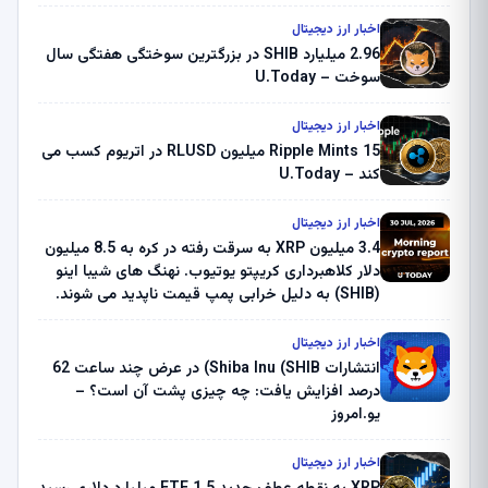
اخبار ارز دیجیتال
2.96 میلیارد SHIB در بزرگترین سوختگی هفتگی سال
سوخت – U.Today
اخبار ارز دیجیتال
Ripple Mints 15 میلیون RLUSD در اتریوم کسب می
کند – U.Today
اخبار ارز دیجیتال
3.4 میلیون XRP به سرقت رفته در کره به 8.5 میلیون
دلار کلاهبرداری کریپتو یوتیوب. نهنگ های شیبا اینو
(SHIB) به دلیل خرابی پمپ قیمت ناپدید می شوند.
بلک راک 89.83 میلیون دلار U-Turn در بیت کوین را
ثبت کرد – گزارش کریپتو صبح – U.Today
اخبار ارز دیجیتال
انتشارات Shiba Inu (SHIB) در عرض چند ساعت 62
درصد افزایش یافت: چه چیزی پشت آن است؟ –
یو.امروز
اخبار ارز دیجیتال