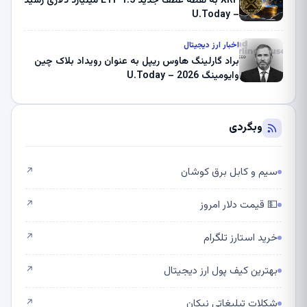
XRP به نقطه عطف جدید ETF 1.5 میلیارد دلاری رسید
– U.Today
اخبار ارز دیجیتال
براد گارلینگ هاوس ریپل به عنوان رویداد بلاک چین
وایومینگ 2026 – U.Today
وبگردی
سیم و کابل برق کوشان
↗
💵 قیمت دلار امروز
↗
خرید استارز تلگرام
↗
بهترین کیف پول ارز دیجیتال
↗
شکلات تبلیغاتی نیکان
↗