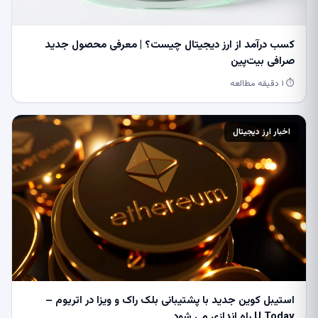
کسب درآمد از ارز دیجیتال چیست؟ | معرفی محصول جدید
صرافی بیت‌پین
⏱ ۱ دقیقه مطالعه
اخبار ارز دیجیتال
استیبل کوین جدید با پشتیبانی بلک راک و ویزا در اتریوم –
U.Today راه اندازی می شود