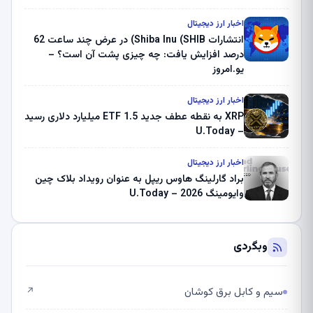
بلک راک 89.83 میلیون دلار U-Turn در بیت کوین را
ثبت کرد – گزارش کریپتو صبح – U.Today
اخبار ارز دیجیتال
انتشارات Shiba Inu (SHIB) در عرض چند ساعت 62
درصد افزایش یافت: چه چیزی پشت آن است؟ –
یو.امروز
اخبار ارز دیجیتال
XRP به نقطه عطف جدید ETF 1.5 میلیارد دلاری رسید
– U.Today
اخبار ارز دیجیتال
براد گارلینگ هاوس ریپل به عنوان رویداد بلاک چین
وایومینگ 2026 – U.Today
وبگردی
سیم و کابل برق کوشان
↗