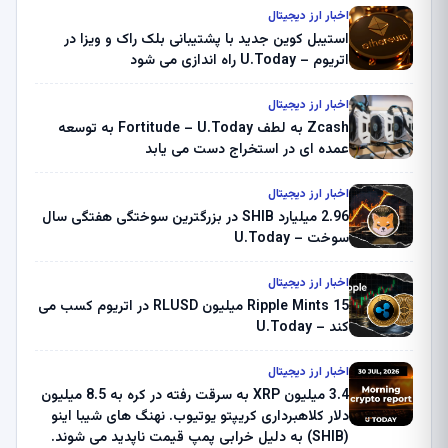
اخبار ارز دیجیتال
استیبل کوین جدید با پشتیبانی بلک راک و ویزا در
اتریوم – U.Today راه اندازی می شود
اخبار ارز دیجیتال
Zcash به لطف Fortitude – U.Today به توسعه
عمده ای در استخراج دست می یابد
اخبار ارز دیجیتال
2.96 میلیارد SHIB در بزرگترین سوختگی هفتگی سال
سوخت – U.Today
اخبار ارز دیجیتال
Ripple Mints 15 میلیون RLUSD در اتریوم کسب می
کند – U.Today
اخبار ارز دیجیتال
3.4 میلیون XRP به سرقت رفته در کره به 8.5 میلیون
دلار کلاهبرداری کریپتو یوتیوب. نهنگ های شیبا اینو
(SHIB) به دلیل خرابی پمپ قیمت ناپدید می شوند.