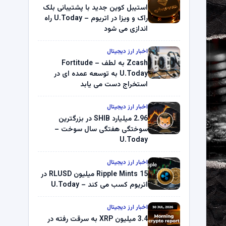
استیبل کوین جدید با پشتیبانی بلک
راک و ویزا در اتریوم – U.Today راه
اندازی می شود
اخبار ارز دیجیتال
Zcash به لطف Fortitude –
U.Today به توسعه عمده ای در
استخراج دست می یابد
اخبار ارز دیجیتال
2.96 میلیارد SHIB در بزرگترین
سوختگی هفتگی سال سوخت –
U.Today
اخبار ارز دیجیتال
Ripple Mints 15 میلیون RLUSD در
اتریوم کسب می کند – U.Today
اخبار ارز دیجیتال
3.4 میلیون XRP به سرقت رفته در