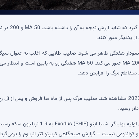
به نظر می رسد سیگنالی در نمودار هفتگی کاردانو شکل می گیرد ک
 یکدیگر عبور کنند.
د، یک ضربدر مرگ در نمودار هفتگی ظاهر می شود. صلیب طلایی که اغلب به عنوان سیگ
صعودی خوانده می شود، زمانی رخ می دهد که MA 50 از MA 200 عبور می کند. MA 50 هفتگی رو به پایین است و ان
صلیب مرگ در نمودار هفتگی کاردانو آخرین بار در دسامبر 2022 مشاهده شد. صلیب مرگ پس از ماه ها فروش و پس از آ
نقشه راه از XRP به 1.5 دلار: تجزیه و تحلیل الگوی باندهای اولیه بولینگر. شیبا اینو (SHIB) Exodus به 1.9 تریلیون سکه 
فاش می‌کند و کوانتومی نیست – گزارش صبحگاهی کریپتو تتر اتریوم را برمی‌گردا