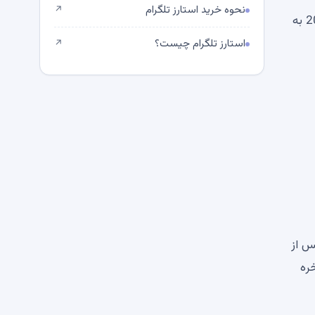
نحوه خرید استارز تلگرام
↗
کاردانو به دلیل فروش یک هفته‌ای در بازار ارزهای دیجیتال و نگرانی‌های موجود در اکوسیستم کاردانو، آخرین بار در دسامبر 2020 به
استارز تلگرام چیست؟
↗
 پس از
ره