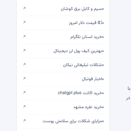
سیم و کابل برق کوشان
↗
💵 قیمت دلار امروز
↗
خرید استارز تلگرام
↗
بهترین کیف پول ارز دیجیتال
↗
شکلات تبلیغاتی نیکان
↗
اخبار فوتبال
↗
با
خرید اکانت chatgpt plus
↗
طلایی در
خرید نقره مشهد
↗
مزایای شکلات برای سلامتی پوست
↗