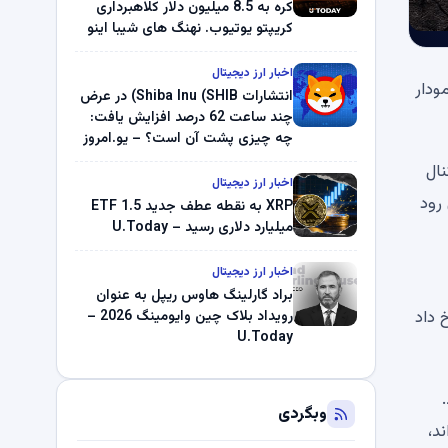
کره به 8.5 میلیون دلار کلاهبرداری
کریپتو یوتیوب. نهنگ های شیبا اینو
(SHIB) به دلیل خرابی پمپ قیمت
ناپدید می شوند. بلک راک 89.83
اخبار ارز دیجیتال
ه شاید ارزش توجه به آن را داشته باشد. MA 50 و 200 در نمودار
میلیون دلار U-Turn در بیت کوین را
انتشارات Shiba Inu (SHIB) در عرض
ثبت کرد – گزارش کریپتو صبح –
چند ساعت 62 درصد افزایش یافت:
U.Today
چه چیزی پشت آن است؟ – یو.امروز
نال
اخبار ارز دیجیتال
تظار می رود
XRP به نقطه عطف جدید ETF 1.5
میلیارد دلاری رسید – U.Today
اخبار ارز دیجیتال
براد گارلینگ هاوس ریپل به عنوان
ن رخ داد
رویداد بلاک چین وایومینگ 2026 –
U.Today
رسید.
وبگردی
ند،