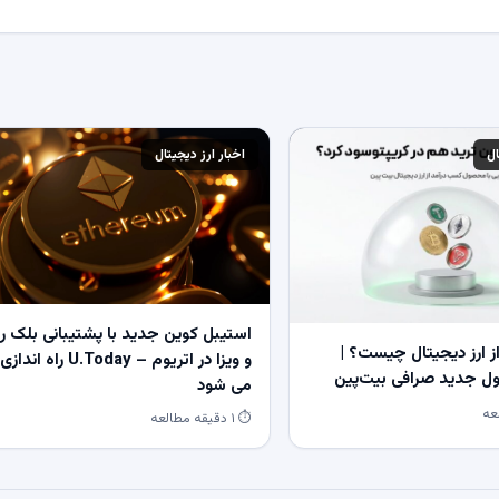
ال
اخبار ارز دیجیتال
استیبل کوین جدید با پشتیبانی بلک ر
 ارز دیجیتال چیست؟ |
و ویزا در اتریوم – U.Today راه اندازی
 جدید صرافی بیت‌پین
می شود
⏱ ۱ دقیقه مطالعه