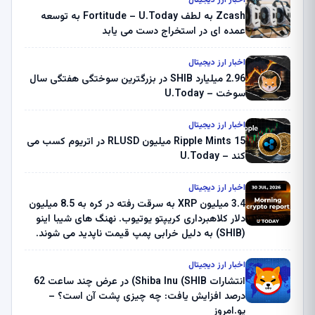
Zcash به لطف Fortitude – U.Today به توسعه
عمده ای در استخراج دست می یابد
اخبار ارز دیجیتال
2.96 میلیارد SHIB در بزرگترین سوختگی هفتگی سال
سوخت – U.Today
اخبار ارز دیجیتال
Ripple Mints 15 میلیون RLUSD در اتریوم کسب می
کند – U.Today
اخبار ارز دیجیتال
3.4 میلیون XRP به سرقت رفته در کره به 8.5 میلیون
دلار کلاهبرداری کریپتو یوتیوب. نهنگ های شیبا اینو
(SHIB) به دلیل خرابی پمپ قیمت ناپدید می شوند.
بلک راک 89.83 میلیون دلار U-Turn در بیت کوین را
ثبت کرد – گزارش کریپتو صبح – U.Today
اخبار ارز دیجیتال
انتشارات Shiba Inu (SHIB) در عرض چند ساعت 62
درصد افزایش یافت: چه چیزی پشت آن است؟ –
یو.امروز