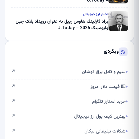
– U.Today
اخبار ارز دیجیتال
براد گارلینگ هاوس ریپل به عنوان رویداد بلاک چین
وایومینگ 2026 – U.Today
وبگردی
سیم و کابل برق کوشان
↗
💵 قیمت دلار امروز
↗
خرید استارز تلگرام
↗
بهترین کیف پول ارز دیجیتال
↗
شکلات تبلیغاتی نیکان
↗