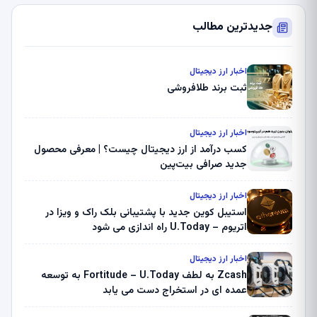
جدیدترین مطالب
اخبار ارز دیجیتال
ثبت برند طلافروشی
اخبار ارز دیجیتال
کسب درآمد از ارز دیجیتال چیست؟ | معرفی محصول
جدید صرافی بیت‌پین
اخبار ارز دیجیتال
استیبل کوین جدید با پشتیبانی بلک راک و ویزا در
اتریوم – U.Today راه اندازی می شود
اخبار ارز دیجیتال
Zcash به لطف Fortitude – U.Today به توسعه
عمده ای در استخراج دست می یابد