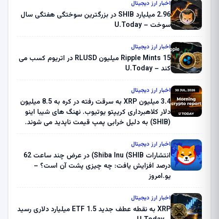
اخبار ارز دیجیتال
2.96 میلیارد SHIB در بزرگترین سوختگی هفتگی سال
سوخت – U.Today
اخبار ارز دیجیتال
Ripple Mints 15 میلیون RLUSD در اتریوم کسب می
کند – U.Today
اخبار ارز دیجیتال
3.4 میلیون XRP به سرقت رفته در کره به 8.5 میلیون
دلار کلاهبرداری کریپتو یوتیوب. نهنگ های شیبا اینو
(SHIB) به دلیل خرابی پمپ قیمت ناپدید می شوند.
بلک راک 89.83 میلیون دلار U-Turn در بیت کوین را
ثبت کرد – گزارش کریپتو صبح – U.Today
اخبار ارز دیجیتال
انتشارات Shiba Inu (SHIB) در عرض چند ساعت 62
درصد افزایش یافت: چه چیزی پشت آن است؟ –
یو.امروز
اخبار ارز دیجیتال
XRP به نقطه عطف جدید ETF 1.5 میلیارد دلاری رسید