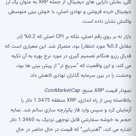
کلی، بخش دارایی های دیجیتال، از جمله XRP به عنوان یک ارز
دیجیتال خرده فروشی و نهادی اصلی، با خوش بینی متوسطی
واکنش نشان داده است.
بازار نه بر روی رقم اصلی، بلکه بر CPI اصلی که 0.2% (در
مقابل 0.3% مورد انتظار) بود، متمرکز شد. این معیاری است که
فدرال رزرو هنگام تصمیم گیری در مورد نرخ بهره به آن تکیه
می کند، و این واقعیت که “سریع تر” از پیش بینی ها بود،
وحشت را در بین سرمایه گذاران نهادی کاهش داد.
نمودار قیمت XRP منبع:
CoinMarketCap
بلافاصله پس از راه اندازی، XRP منطقه 1.3475 دلار را
آزمایش کرد و سپس وارد فاز یکپارچه سازی سالم شد. نمایه
حجم به خوشه سفارشی قابل توجهی نزدیک به 1.3460 دلار
اشاره می کند، “آهنربایی” که قیمت در حال حاضر در حال