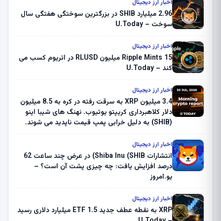
اخبار ارز دیجیتال
2.96 میلیارد SHIB در بزرگترین سوختگی هفتگی سال
سوخت – U.Today
اخبار ارز دیجیتال
Ripple Mints 15 میلیون RLUSD در اتریوم کسب می
کند – U.Today
اخبار ارز دیجیتال
3.4 میلیون XRP به سرقت رفته در کره به 8.5 میلیون
دلار کلاهبرداری کریپتو یوتیوب. نهنگ های شیبا اینو
(SHIB) به دلیل خرابی پمپ قیمت ناپدید می شوند.
بلک راک 89.83 میلیون دلار U-Turn در بیت کوین را
ثبت کرد – گزارش کریپتو صبح – U.Today
اخبار ارز دیجیتال
انتشارات Shiba Inu (SHIB) در عرض چند ساعت 62
درصد افزایش یافت: چه چیزی پشت آن است؟ –
یو.امروز
اخبار ارز دیجیتال
XRP به نقطه عطف جدید ETF 1.5 میلیارد دلاری رسید
– U.Today