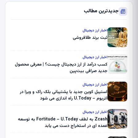
جدیدترین مطالب
اخبار ارز دیجیتال
ثبت برند طلافروشی
اخبار ارز دیجیتال
کسب درآمد از ارز دیجیتال چیست؟ | معرفی محصول
جدید صرافی بیت‌پین
اخبار ارز دیجیتال
استیبل کوین جدید با پشتیبانی بلک راک و ویزا در
اتریوم – U.Today راه اندازی می شود
اخبار ارز دیجیتال
Zcash به لطف Fortitude – U.Today به توسعه
عمده ای در استخراج دست می یابد