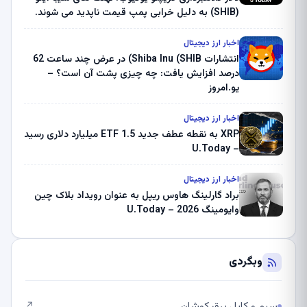
(SHIB) به دلیل خرابی پمپ قیمت ناپدید می شوند.
بلک راک 89.83 میلیون دلار U-Turn در بیت کوین را
ثبت کرد – گزارش کریپتو صبح – U.Today
اخبار ارز دیجیتال
انتشارات Shiba Inu (SHIB) در عرض چند ساعت 62
درصد افزایش یافت: چه چیزی پشت آن است؟ –
یو.امروز
اخبار ارز دیجیتال
XRP به نقطه عطف جدید ETF 1.5 میلیارد دلاری رسید
– U.Today
اخبار ارز دیجیتال
براد گارلینگ هاوس ریپل به عنوان رویداد بلاک چین
وایومینگ 2026 – U.Today
وبگردی
سیم و کابل برق کوشان
↗