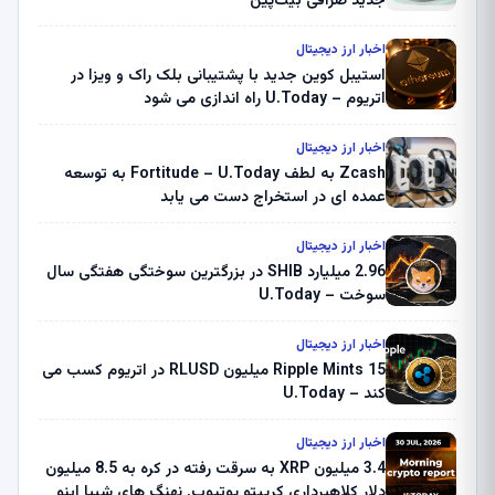
جدید صرافی بیت‌پین
اخبار ارز دیجیتال
استیبل کوین جدید با پشتیبانی بلک راک و ویزا در
اتریوم – U.Today راه اندازی می شود
اخبار ارز دیجیتال
Zcash به لطف Fortitude – U.Today به توسعه
عمده ای در استخراج دست می یابد
اخبار ارز دیجیتال
2.96 میلیارد SHIB در بزرگترین سوختگی هفتگی سال
سوخت – U.Today
اخبار ارز دیجیتال
Ripple Mints 15 میلیون RLUSD در اتریوم کسب می
کند – U.Today
اخبار ارز دیجیتال
3.4 میلیون XRP به سرقت رفته در کره به 8.5 میلیون
دلار کلاهبرداری کریپتو یوتیوب. نهنگ های شیبا اینو