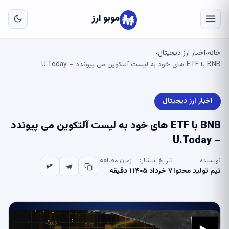
به
مح
موبو ارز
اص
خانه
اخبار ارز دیجیتال
›
›
BNB با ETF های خود به لیست آلتکوین می پیوندد – U.Today
اخبار ارز دیجیتال
BNB با ETF های خود به لیست آلتکوین می پیوندد
– U.Today
نویسنده:
تاریخ انتشار:
زمان مطالعه:
تیم تولید محتوا
۷ خرداد ۱۴۰۵
۱ دقیقه