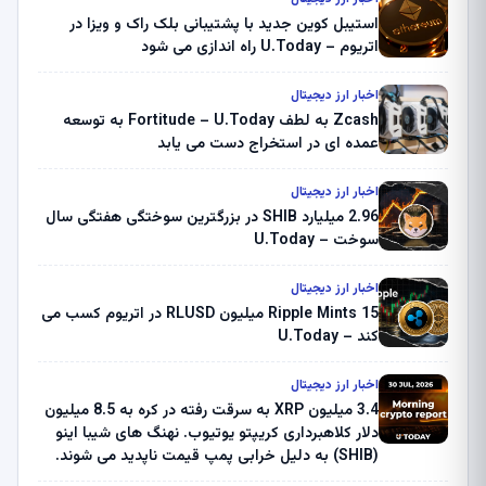
استیبل کوین جدید با پشتیبانی بلک راک و ویزا در
اتریوم – U.Today راه اندازی می شود
اخبار ارز دیجیتال
Zcash به لطف Fortitude – U.Today به توسعه
عمده ای در استخراج دست می یابد
اخبار ارز دیجیتال
2.96 میلیارد SHIB در بزرگترین سوختگی هفتگی سال
سوخت – U.Today
اخبار ارز دیجیتال
Ripple Mints 15 میلیون RLUSD در اتریوم کسب می
کند – U.Today
اخبار ارز دیجیتال
3.4 میلیون XRP به سرقت رفته در کره به 8.5 میلیون
دلار کلاهبرداری کریپتو یوتیوب. نهنگ های شیبا اینو
(SHIB) به دلیل خرابی پمپ قیمت ناپدید می شوند.
بلک راک 89.83 میلیون دلار U-Turn در بیت کوین را