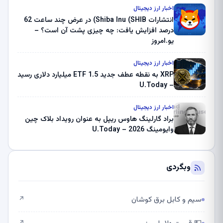
ثبت کرد – گزارش کریپتو صبح – U.Today
اخبار ارز دیجیتال
انتشارات Shiba Inu (SHIB) در عرض چند ساعت 62
درصد افزایش یافت: چه چیزی پشت آن است؟ –
یو.امروز
اخبار ارز دیجیتال
XRP به نقطه عطف جدید ETF 1.5 میلیارد دلاری رسید
– U.Today
اخبار ارز دیجیتال
براد گارلینگ هاوس ریپل به عنوان رویداد بلاک چین
وایومینگ 2026 – U.Today
وبگردی
سیم و کابل برق کوشان
↗