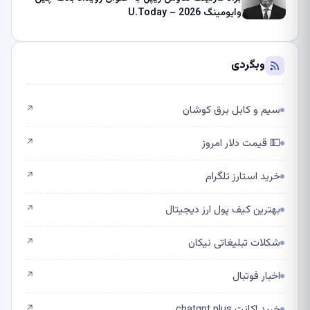
وایومینگ 2026 – U.Today
وبگردی
سیم و کابل برق کوشان
↗
💵 قیمت دلار امروز
↗
خرید استارز تلگرام
↗
بهترین کیف پول ارز دیجیتال
↗
شکلات تبلیغاتی نیکان
↗
اخبار فوتبال
↗
خرید اکانت chatgpt plus
↗