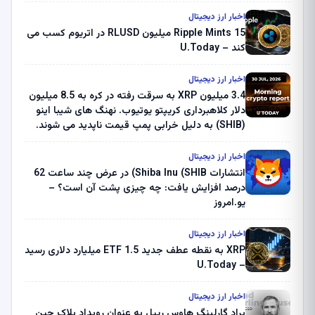
اخبار ارز دیجیتال
Ripple Mints 15 میلیون RLUSD در اتریوم کسب می
کند – U.Today
اخبار ارز دیجیتال
3.4 میلیون XRP به سرقت رفته در کره به 8.5 میلیون
دلار کلاهبرداری کریپتو یوتیوب. نهنگ های شیبا اینو
(SHIB) به دلیل خرابی پمپ قیمت ناپدید می شوند.
بلک راک 89.83 میلیون دلار U-Turn در بیت کوین را
ثبت کرد – گزارش کریپتو صبح – U.Today
اخبار ارز دیجیتال
انتشارات Shiba Inu (SHIB) در عرض چند ساعت 62
درصد افزایش یافت: چه چیزی پشت آن است؟ –
یو.امروز
اخبار ارز دیجیتال
XRP به نقطه عطف جدید ETF 1.5 میلیارد دلاری رسید
– U.Today
اخبار ارز دیجیتال
براد گارلینگ هاوس ریپل به عنوان رویداد بلاک چین