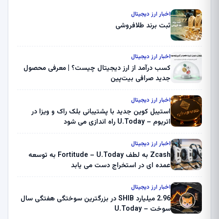
اخبار ارز دیجیتال
ثبت برند طلافروشی
اخبار ارز دیجیتال
کسب درآمد از ارز دیجیتال چیست؟ | معرفی محصول
جدید صرافی بیت‌پین
اخبار ارز دیجیتال
استیبل کوین جدید با پشتیبانی بلک راک و ویزا در
اتریوم – U.Today راه اندازی می شود
اخبار ارز دیجیتال
Zcash به لطف Fortitude – U.Today به توسعه
عمده ای در استخراج دست می یابد
اخبار ارز دیجیتال
2.96 میلیارد SHIB در بزرگترین سوختگی هفتگی سال
سوخت – U.Today