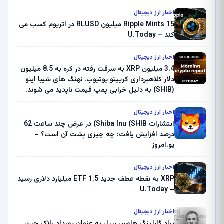
اخبار ارز دیجیتال
Ripple Mints 15 میلیون RLUSD در اتریوم کسب می
کند – U.Today
اخبار ارز دیجیتال
3.4 میلیون XRP به سرقت رفته در کره به 8.5 میلیون
دلار کلاهبرداری کریپتو یوتیوب. نهنگ های شیبا اینو
(SHIB) به دلیل خرابی پمپ قیمت ناپدید می شوند.
بلک راک 89.83 میلیون دلار U-Turn در بیت کوین را
ثبت کرد – گزارش کریپتو صبح – U.Today
اخبار ارز دیجیتال
انتشارات Shiba Inu (SHIB) در عرض چند ساعت 62
درصد افزایش یافت: چه چیزی پشت آن است؟ –
یو.امروز
اخبار ارز دیجیتال
XRP به نقطه عطف جدید ETF 1.5 میلیارد دلاری رسید
– U.Today
اخبار ارز دیجیتال
براد گارلینگ هاوس ریپل به عنوان رویداد بلاک چین