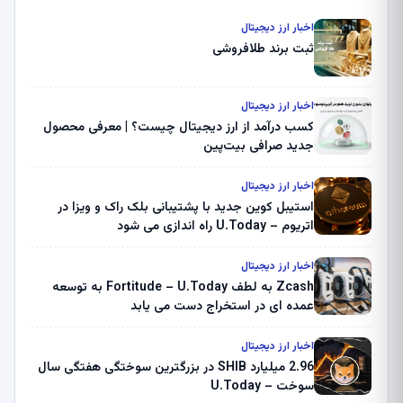
اخبار ارز دیجیتال
ثبت برند طلافروشی
اخبار ارز دیجیتال
کسب درآمد از ارز دیجیتال چیست؟ | معرفی محصول
جدید صرافی بیت‌پین
اخبار ارز دیجیتال
استیبل کوین جدید با پشتیبانی بلک راک و ویزا در
اتریوم – U.Today راه اندازی می شود
اخبار ارز دیجیتال
Zcash به لطف Fortitude – U.Today به توسعه
عمده ای در استخراج دست می یابد
اخبار ارز دیجیتال
2.96 میلیارد SHIB در بزرگترین سوختگی هفتگی سال
سوخت – U.Today