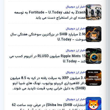
اخبار ارز دیجیتال
Zcash به لطف Fortitude – U.Today به توسعه
عمده ای در استخراج دست می یابد
اخبار ارز دیجیتال
2.96 میلیارد SHIB در بزرگترین سوختگی هفتگی سال
سوخت – U.Today
اخبار ارز دیجیتال
Ripple Mints 15 میلیون RLUSD در اتریوم کسب می
کند – U.Today
اخبار ارز دیجیتال
3.4 میلیون XRP به سرقت رفته در کره به 8.5 میلیون
دلار کلاهبرداری کریپتو یوتیوب. نهنگ های شیبا اینو
(SHIB) به دلیل خرابی پمپ قیمت ناپدید می شوند.
بلک راک 89.83 میلیون دلار U-Turn در بیت کوین را
ثبت کرد – گزارش کریپتو صبح – U.Today
اخبار ارز دیجیتال
انتشارات Shiba Inu (SHIB) در عرض چند ساعت 62