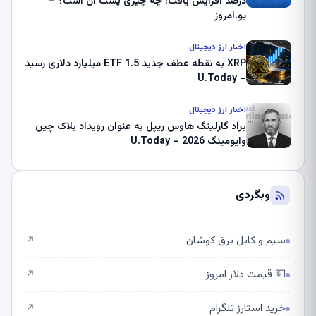
درصد افزایش یافت: چه چیزی پشت آن است؟ –
یو.امروز
اخبار ارز دیجیتال
XRP به نقطه عطف جدید ETF 1.5 میلیارد دلاری رسید
– U.Today
اخبار ارز دیجیتال
براد گارلینگ هاوس ریپل به عنوان رویداد بلاک چین
وایومینگ 2026 – U.Today
وبگردی
سیم و کابل برق کوشان
↗
💵 قیمت دلار امروز
↗
خرید استارز تلگرام
↗