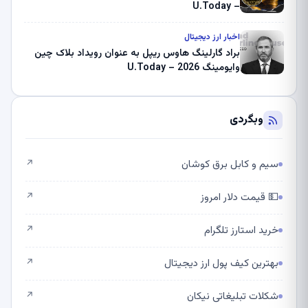
– U.Today
اخبار ارز دیجیتال
براد گارلینگ هاوس ریپل به عنوان رویداد بلاک چین
وایومینگ 2026 – U.Today
وبگردی
سیم و کابل برق کوشان
↗
💵 قیمت دلار امروز
↗
خرید استارز تلگرام
↗
بهترین کیف پول ارز دیجیتال
↗
شکلات تبلیغاتی نیکان
↗