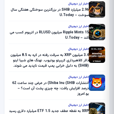
اخبار ارز دیجیتال
2.96 میلیارد SHIB در بزرگترین سوختگی هفتگی سال
سوخت – U.Today
اخبار ارز دیجیتال
Ripple Mints 15 میلیون RLUSD در اتریوم کسب می
کند – U.Today
اخبار ارز دیجیتال
3.4 میلیون XRP به سرقت رفته در کره به 8.5 میلیون
دلار کلاهبرداری کریپتو یوتیوب. نهنگ های شیبا اینو
(SHIB) به دلیل خرابی پمپ قیمت ناپدید می شوند.
بلک راک 89.83 میلیون دلار U-Turn در بیت کوین را
ثبت کرد – گزارش کریپتو صبح – U.Today
اخبار ارز دیجیتال
انتشارات Shiba Inu (SHIB) در عرض چند ساعت 62
درصد افزایش یافت: چه چیزی پشت آن است؟ –
یو.امروز
اخبار ارز دیجیتال
XRP به نقطه عطف جدید ETF 1.5 میلیارد دلاری رسید