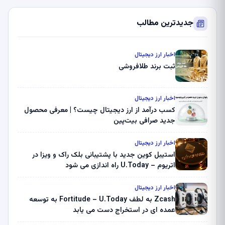
جدیدترین مطالب
اخبار ارز دیجیتال
ثبت برند طلافروشی
اخبار ارز دیجیتال
کسب درآمد از ارز دیجیتال چیست؟ | معرفی محصول
جدید صرافی بیت‌پین
اخبار ارز دیجیتال
استیبل کوین جدید با پشتیبانی بلک راک و ویزا در
اتریوم – U.Today راه اندازی می شود
اخبار ارز دیجیتال
Zcash به لطف Fortitude – U.Today به توسعه
عمده ای در استخراج دست می یابد