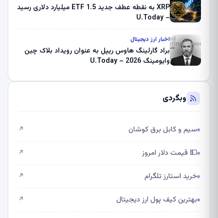
XRP به نقطه عطف جدید ETF 1.5 میلیارد دلاری رسید
– U.Today
اخبار ارز دیجیتال
براد گارلینگ هاوس ریپل به عنوان رویداد بلاک چین
وایومینگ 2026 – U.Today
وبگردی
سیم و کابل برق کوشان
↗
💵 قیمت دلار امروز
↗
خرید استارز تلگرام
↗
بهترین کیف پول ارز دیجیتال
↗