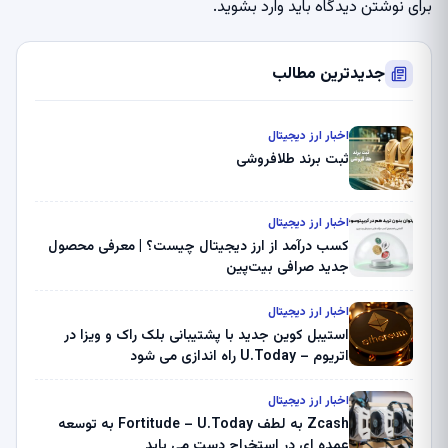
برای نوشتن دیدگاه باید
وارد بشوید
.
جدیدترین مطالب
اخبار ارز دیجیتال
ثبت برند طلافروشی
اخبار ارز دیجیتال
کسب درآمد از ارز دیجیتال چیست؟ | معرفی محصول
جدید صرافی بیت‌پین
اخبار ارز دیجیتال
استیبل کوین جدید با پشتیبانی بلک راک و ویزا در
اتریوم – U.Today راه اندازی می شود
اخبار ارز دیجیتال
Zcash به لطف Fortitude – U.Today به توسعه
عمده ای در استخراج دست می یابد