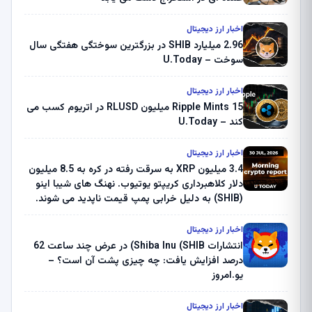
اخبار ارز دیجیتال
2.96 میلیارد SHIB در بزرگترین سوختگی هفتگی سال
سوخت – U.Today
اخبار ارز دیجیتال
Ripple Mints 15 میلیون RLUSD در اتریوم کسب می
کند – U.Today
اخبار ارز دیجیتال
3.4 میلیون XRP به سرقت رفته در کره به 8.5 میلیون
دلار کلاهبرداری کریپتو یوتیوب. نهنگ های شیبا اینو
(SHIB) به دلیل خرابی پمپ قیمت ناپدید می شوند.
بلک راک 89.83 میلیون دلار U-Turn در بیت کوین را
ثبت کرد – گزارش کریپتو صبح – U.Today
اخبار ارز دیجیتال
انتشارات Shiba Inu (SHIB) در عرض چند ساعت 62
درصد افزایش یافت: چه چیزی پشت آن است؟ –
یو.امروز
اخبار ارز دیجیتال