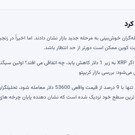
گران خوش‌بینی به مرحله جدید بازار نشان دادند. اما اخیراً در زنجی
آیا XRP تایید شده است؟ مدیر عامل Ripple می گوید “بله” اگر XRP به زیر 1 دلار کاهش یابد، چه اتفاقی می افتد؟ اولین سی
در حالی که کاهش طولانی مدت قیمت باعث شد بیت کوین تنها با 9 درصد از قیمت واقعی 53600 دلار معامله شود، تحلیل
ین ترین سطح خود نزدیک شده است که نشان دهنده پایان چرخه های