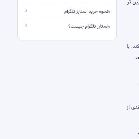
ین تر
نحوه خرید استارز تلگرام
↗
استارز تلگرام چیست؟
↗
د. با
ی
دی از