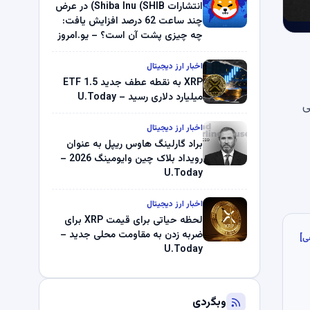
میلیون دلار U-Turn در بیت کوین را
انتشارات Shiba Inu (SHIB) در عرض
ثبت کرد – گزارش کریپتو صبح –
چند ساعت 62 درصد افزایش یافت:
U.Today
چه چیزی پشت آن است؟ – یو.امروز
اخبار ارز دیجیتال
XRP به نقطه عطف جدید ETF 1.5
میلیارد دلاری رسید – U.Today
ی
اخبار ارز دیجیتال
براد گارلینگ هاوس ریپل به عنوان
رویداد بلاک چین وایومینگ 2026 –
U.Today
اخبار ارز دیجیتال
لحظه حیاتی برای قیمت XRP برای
ضربه زدن به مقاومت محلی جدید –
ی]
U.Today
وبگردی