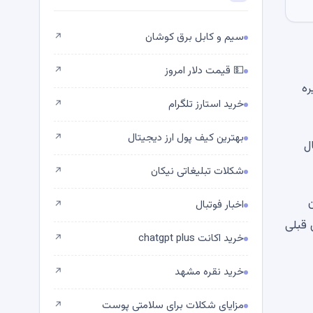
سیم و کابل برق کوشان
↗
💵 قیمت دلار امروز
↗
ره
خرید استارز تلگرام
↗
بهترین کیف پول ارز دیجیتال
↗
گنال
شکلات تبلیغاتی نیکان
↗
گران
اخبار فوتبال
↗
 قبلی
خرید اکانت chatgpt plus
↗
خرید نقره مشهد
↗
مزایای شکلات برای سلامتی پوست
↗