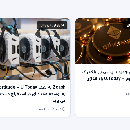
ال
اخبار ارز دیجیتال
جدید با پشتیبانی بلک راک
و ویزا در اتریوم – U.Today راه اندازی
Zcash به لطف rtitude – U.Today
به توسعه عمده ای در استخراج دست
می یابد
⏱ ۱ دقیقه مطالعه