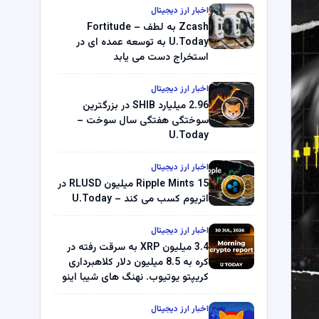
اخبار ارز دیجیتال
Zcash به لطف Fortitude –
U.Today به توسعه عمده ای در
استخراج دست می یابد
اخبار ارز دیجیتال
2.96 میلیارد SHIB در بزرگترین
سوختگی هفتگی سال سوخت –
U.Today
اخبار ارز دیجیتال
Ripple Mints 15 میلیون RLUSD در
اتریوم کسب می کند – U.Today
اخبار ارز دیجیتال
3.4 میلیون XRP به سرقت رفته در
کره به 8.5 میلیون دلار کلاهبرداری
کریپتو یوتیوب. نهنگ های شیبا اینو
(SHIB) به دلیل خرابی پمپ قیمت
ناپدید می شوند. بلک راک 89.83
اخبار ارز دیجیتال