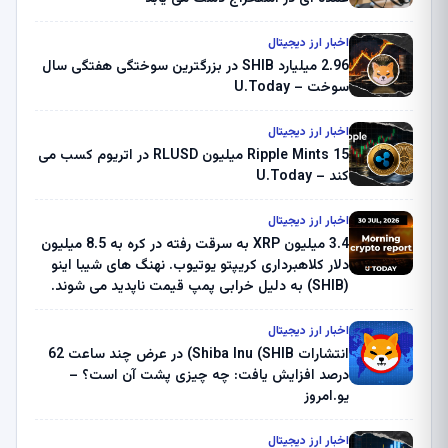
اخبار ارز دیجیتال
2.96 میلیارد SHIB در بزرگترین سوختگی هفتگی سال
سوخت – U.Today
اخبار ارز دیجیتال
Ripple Mints 15 میلیون RLUSD در اتریوم کسب می
کند – U.Today
اخبار ارز دیجیتال
3.4 میلیون XRP به سرقت رفته در کره به 8.5 میلیون
دلار کلاهبرداری کریپتو یوتیوب. نهنگ های شیبا اینو
(SHIB) به دلیل خرابی پمپ قیمت ناپدید می شوند.
بلک راک 89.83 میلیون دلار U-Turn در بیت کوین را
ثبت کرد – گزارش کریپتو صبح – U.Today
اخبار ارز دیجیتال
انتشارات Shiba Inu (SHIB) در عرض چند ساعت 62
درصد افزایش یافت: چه چیزی پشت آن است؟ –
یو.امروز
اخبار ارز دیجیتال