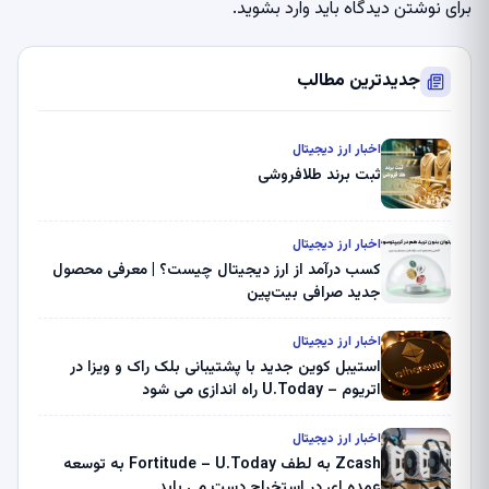
برای نوشتن دیدگاه باید
وارد بشوید
.
جدیدترین مطالب
اخبار ارز دیجیتال
ثبت برند طلافروشی
اخبار ارز دیجیتال
کسب درآمد از ارز دیجیتال چیست؟ | معرفی محصول
جدید صرافی بیت‌پین
اخبار ارز دیجیتال
استیبل کوین جدید با پشتیبانی بلک راک و ویزا در
اتریوم – U.Today راه اندازی می شود
اخبار ارز دیجیتال
Zcash به لطف Fortitude – U.Today به توسعه
عمده ای در استخراج دست می یابد