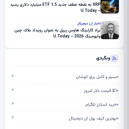
XRP به نقطه عطف جدید ETF 1.5 میلیارد دلاری رسید
– U.Today
اخبار ارز دیجیتال
براد گارلینگ هاوس ریپل به عنوان رویداد بلاک چین
وایومینگ 2026 – U.Today
وبگردی
سیم و کابل برق کوشان
↗
💵 قیمت دلار امروز
↗
خرید استارز تلگرام
↗
بهترین کیف پول ارز دیجیتال
↗