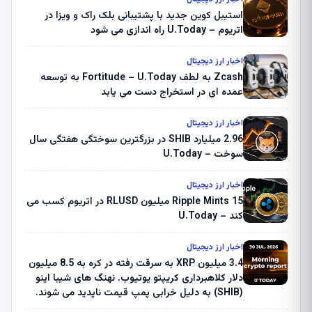
استیبل کوین جدید با پشتیبانی بلک راک و ویزا در
اتریوم – U.Today راه اندازی می شود
اخبار ارز دیجیتال
Zcash به لطف Fortitude – U.Today به توسعه
عمده ای در استخراج دست می یابد
اخبار ارز دیجیتال
2.96 میلیارد SHIB در بزرگترین سوختگی هفتگی سال
سوخت – U.Today
اخبار ارز دیجیتال
Ripple Mints 15 میلیون RLUSD در اتریوم کسب می
کند – U.Today
اخبار ارز دیجیتال
3.4 میلیون XRP به سرقت رفته در کره به 8.5 میلیون
دلار کلاهبرداری کریپتو یوتیوب. نهنگ های شیبا اینو
(SHIB) به دلیل خرابی پمپ قیمت ناپدید می شوند.
بلک راک 89.83 میلیون دلار U-Turn در بیت کوین را