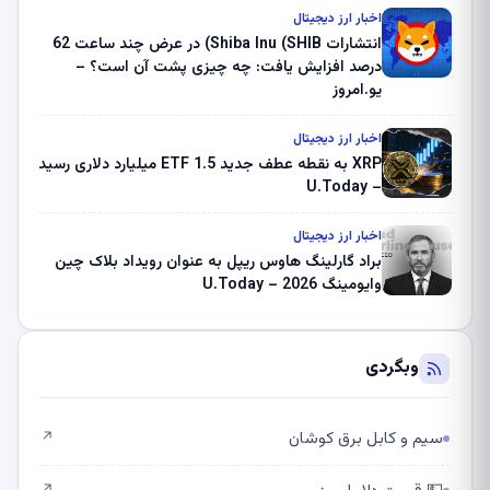
ثبت کرد – گزارش کریپتو صبح – U.Today
اخبار ارز دیجیتال
انتشارات Shiba Inu (SHIB) در عرض چند ساعت 62
درصد افزایش یافت: چه چیزی پشت آن است؟ –
یو.امروز
اخبار ارز دیجیتال
XRP به نقطه عطف جدید ETF 1.5 میلیارد دلاری رسید
– U.Today
اخبار ارز دیجیتال
براد گارلینگ هاوس ریپل به عنوان رویداد بلاک چین
وایومینگ 2026 – U.Today
وبگردی
سیم و کابل برق کوشان
↗