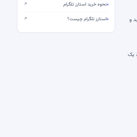
نحوه خرید استارز تلگرام
↗
استارز تلگرام چیست؟
د و
↗
ط یک