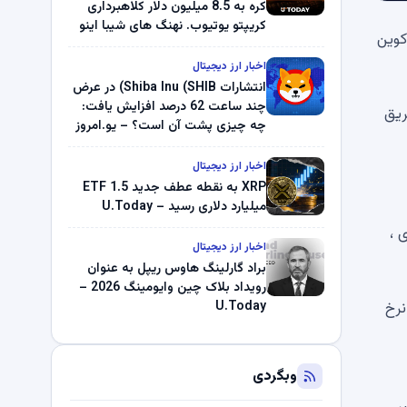
کره به 8.5 میلیون دلار کلاهبرداری
کریپتو یوتیوب. نهنگ های شیبا اینو
ت کوین
(SHIB) به دلیل خرابی پمپ قیمت
ناپدید می شوند. بلک راک 89.83
اخبار ارز دیجیتال
میلیون دلار U-Turn در بیت کوین را
انتشارات Shiba Inu (SHIB) در عرض
ثبت کرد – گزارش کریپتو صبح –
چند ساعت 62 درصد افزایش یافت:
ریق
U.Today
چه چیزی پشت آن است؟ – یو.امروز
اخبار ارز دیجیتال
XRP به نقطه عطف جدید ETF 1.5
میلیارد دلاری رسید – U.Today
 عادی ،
اخبار ارز دیجیتال
براد گارلینگ هاوس ریپل به عنوان
رویداد بلاک چین وایومینگ 2026 –
نرخ
U.Today
وبگردی