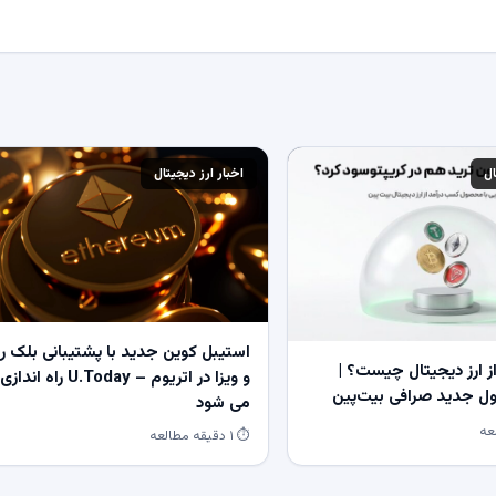
ال
اخبار ارز دیجیتال
استیبل کوین جدید با پشتیبانی بلک ر
 ارز دیجیتال چیست؟ |
و ویزا در اتریوم – U.Today راه اندازی
 جدید صرافی بیت‌پین
می شود
⏱ ۱ دقیقه مطالعه