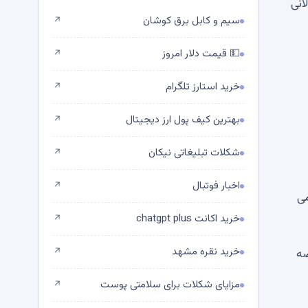
 طولانی
سیم و کابل برق کوشان
↗
💵 قیمت دلار امروز
↗
خرید استارز تلگرام
↗
بهترین کیف پول ارز دیجیتال
↗
شکلات تبلیغاتی نیکان
↗
اخبار فوتبال
↗
می
خرید اکانت chatgpt plus
↗
خرید نقره مشهد
↗
ضه
مزایای شکلات برای سلامتی پوست
↗