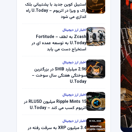
استیبل کوین جدید با پشتیبانی بلک
راک و ویزا در اتریوم – U.Today راه
اندازی می شود
اخبار ارز دیجیتال
Zcash به لطف Fortitude –
U.Today به توسعه عمده ای در
استخراج دست می یابد
اخبار ارز دیجیتال
2.96 میلیارد SHIB در بزرگترین
سوختگی هفتگی سال سوخت –
U.Today
اخبار ارز دیجیتال
Ripple Mints 15 میلیون RLUSD در
اتریوم کسب می کند – U.Today
اخبار ارز دیجیتال
3.4 میلیون XRP به سرقت رفته در