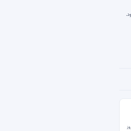
د.
وز