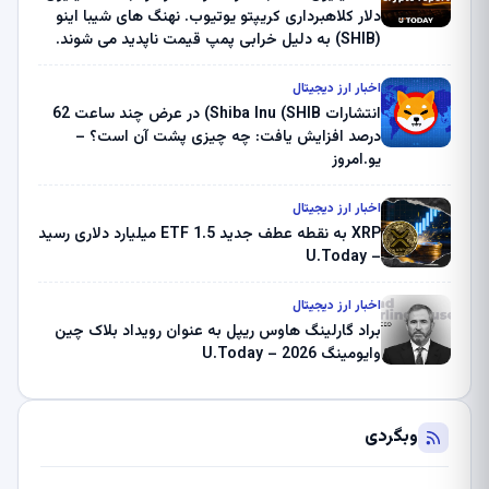
دلار کلاهبرداری کریپتو یوتیوب. نهنگ های شیبا اینو
(SHIB) به دلیل خرابی پمپ قیمت ناپدید می شوند.
بلک راک 89.83 میلیون دلار U-Turn در بیت کوین را
ثبت کرد – گزارش کریپتو صبح – U.Today
اخبار ارز دیجیتال
انتشارات Shiba Inu (SHIB) در عرض چند ساعت 62
درصد افزایش یافت: چه چیزی پشت آن است؟ –
یو.امروز
اخبار ارز دیجیتال
XRP به نقطه عطف جدید ETF 1.5 میلیارد دلاری رسید
– U.Today
اخبار ارز دیجیتال
براد گارلینگ هاوس ریپل به عنوان رویداد بلاک چین
وایومینگ 2026 – U.Today
وبگردی