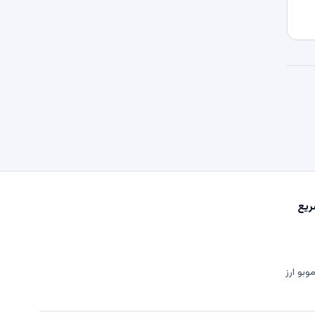
یع
وبو ارز