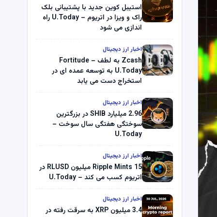
استیبل کوین جدید با پشتیبانی بلک
راک و ویزا در اتریوم – U.Today راه
اندازی می شود
اخبار ارز دیجیتال
Zcash به لطف Fortitude –
U.Today به توسعه عمده ای در
استخراج دست می یابد
اخبار ارز دیجیتال
2.96 میلیارد SHIB در بزرگترین
سوختگی هفتگی سال سوخت –
U.Today
اخبار ارز دیجیتال
Ripple Mints 15 میلیون RLUSD در
اتریوم کسب می کند – U.Today
اخبار ارز دیجیتال
3.4 میلیون XRP به سرقت رفته در