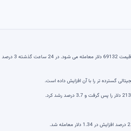
بر اساس آخرین داده های بازار، بیت کوین در حال حاضر با قیمت 69132 دلار معامله می شود. در 24 ساعت گذشته 3 درصد
یتالی گسترده تر را با آن افزایش داده است.