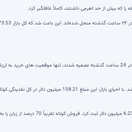
 را که بیش از حد اهرمی داشتند، کاملاً غافلگیر کرد.
داده‌های CoinGlass نشان می‌دهد که ۸۰۹۶۳ سرمایه‌گذار در ۲۴ ساعت گذشته منحل شده‌ان
در حالی که پوزیشن های فروش به ارزش 196 میلیون دلار در 24 ساعت گذشته تصفیه شدند، تنها موقعیت های خرید به ا
درد به ویژه در طول یک پنجره وحشیانه 12 ساعته تشدید شد. با احیای بازار، این مبلغ 158.21 میلیون دلار در کل نقدینگی ک
در یک پنجره چهار ساعته، بایننس انحلال هایی را به مبلغ 6.23 میلیون دلار ثبت کرد. فروش کوتاه تقریبا