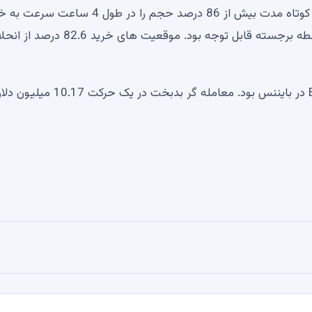
در صرافی هایی مانند Bitget، Bybit و Gate، نقدینگی های کوتاه مدت بیش از 86 درصد حجم را در طول 4 ساع
اختصاص دادند. Hyperliquid در این بازه زمانی کوتاه یک نقطه برجسته قابل توجه بود. موقعیت های خرید 82.6 
به طور جداگانه، بیشترین ضربه از طریق تجارت ETH-USDT در بایننس بود. معامله گر ب