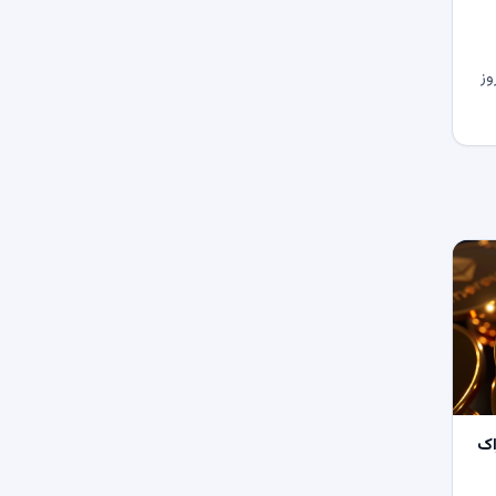
وز
اک