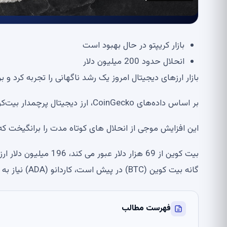
بازار کریپتو در حال بهبود است
انحلال حدود 200 میلیون دلار
بازار ارزهای دیجیتال امروز یک رشد ناگهانی را تجربه کرد 
بر اساس داده‌های CoinGecko، ارز دیجیتال پرچمدار بیت‌کوین (BTC) اوایل امروز از سطح 69000 دلار فراتر رفت.
این افزایش موجی از انحلال های کوتاه مدت را برانگیخت که تقریباً 200 میلیون دلار موقعیت های نزولی را
گانه بیت کوین (BTC) در پیش است، کاردانو (ADA) نیاز به تزریق سرمایه تکان دهنده دارد: بررسی بازار ارز دیجیتال
فهرست مطالب