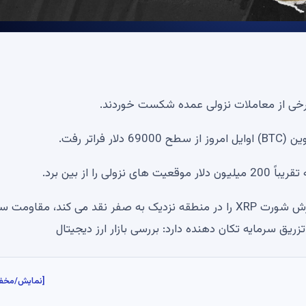
و برخی از معاملات نزولی عمده شکست خوردند.
 از بین برد.
بیت کوین از 69 هزار دلار عبور می کند، 196 میلیون دلار ارزش شورت XRP را در منطقه نزدیک به صفر نقد می کند، مقاومت
[نمایش/مخف