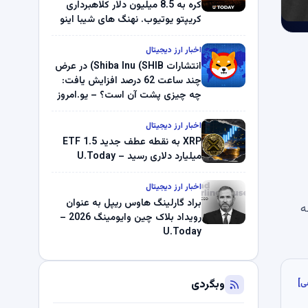
کره به 8.5 میلیون دلار کلاهبرداری
کریپتو یوتیوب. نهنگ های شیبا اینو
(SHIB) به دلیل خرابی پمپ قیمت
ناپدید می شوند. بلک راک 89.83
اخبار ارز دیجیتال
میلیون دلار U-Turn در بیت کوین را
انتشارات Shiba Inu (SHIB) در عرض
ثبت کرد – گزارش کریپتو صبح –
چند ساعت 62 درصد افزایش یافت:
U.Today
چه چیزی پشت آن است؟ – یو.امروز
اخبار ارز دیجیتال
XRP به نقطه عطف جدید ETF 1.5
میلیارد دلاری رسید – U.Today
اخبار ارز دیجیتال
براد گارلینگ هاوس ریپل به عنوان
 سه
رویداد بلاک چین وایومینگ 2026 –
U.Today
وبگردی
ی]