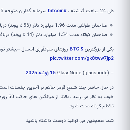
طی 24 ساعت گذشته ،
#bitcoin
سرمایه گذاران متوجه 3.5 میلیارد دلار برف شدند.
🔹 صاحبان طولانی مدت 1.96 میلیارد دلار (56 ٪ پوند) دریافت کردند
🔹 صاحبان کوتاه مدت 1.54 میلیارد دلار (44 ٪ پوند) دریافت کردند
یکی از بزرگترین
$ BTC
روزهای سودآوری امسال -بیشتر تو
pic.twitter.com/gk8tww7jp2
– GlassNode (glassnode)
15 ژوئیه 2025
در حال حاضر چند شمع قرمز حاکم بر آخرین جلسات است ، ن
تلاطم کوتاه مدت شود.
شما همچنین می توانید دوست داشته باشید