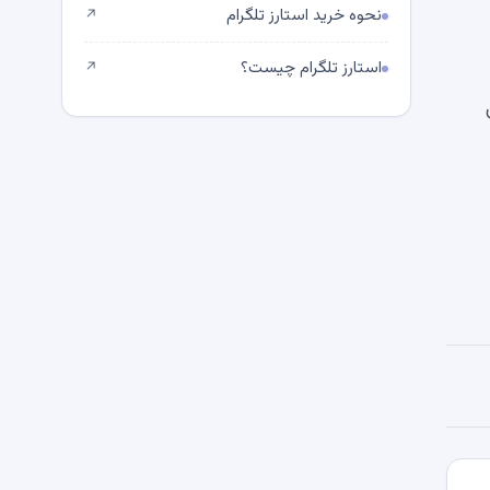
نحوه خرید استارز تلگرام
↗
استارز تلگرام چیست؟
↗
دی