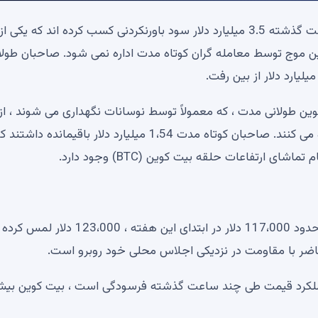
به گفته Glassnode ، سرمایه گذاران بیت کوین در 24 ساعت گذشته 3.5 میلیارد دلار سود باورنکردنی کسب کرده اند که یکی از
ن موج توسط معامله گران کوتاه مدت اداره نمی شود. صاحبان طولا
وین طولانی مدت ، که معمولاً توسط نوسانات نگهداری می شوند ، از
قیمت های بالا برای فروش بیشتر دارایی های خود استفاده می کنند. صاحبان کوتاه مدت 1،54 میلیارد دلار باقیمانده داشتن
تفاعات حلقه بیت کوین (BTC) وجود دارد.
به نظر می رسد این سود قبل از عقب نشینی بیت کوین به حدود 117،000 دلار در ابتدای این هف
نه را نشان می دهد. عملکرد قیمت طی چند ساعت گذشته فرسودگی است ، بیت کوین بی