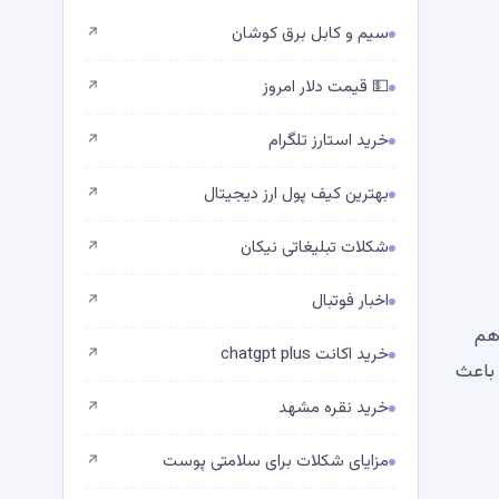
سیم و کابل برق کوشان
↗
💵 قیمت دلار امروز
↗
خرید استارز تلگرام
↗
بهترین کیف پول ارز دیجیتال
↗
شکلات تبلیغاتی نیکان
↗
اخبار فوتبال
↗
هم
خرید اکانت chatgpt plus
↗
ن است باعث
خرید نقره مشهد
↗
مزایای شکلات برای سلامتی پوست
↗