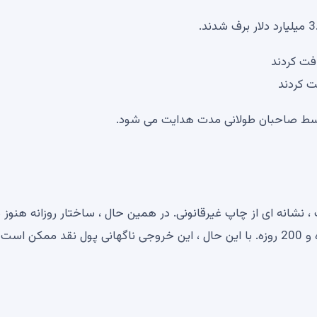
سط صاحبان طولانی مدت هدایت می شود.
شانه ای از چاپ غیرقانونی. در همین حال ، ساختار روزانه هنوز 
خوب به نظر می رسد ، بالاتر از میانگین های حرکت 50 روزه و 200 روزه. با این حال ، این خروجی ناگهانی پول نقد ممک