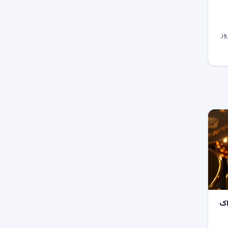
وز
اک