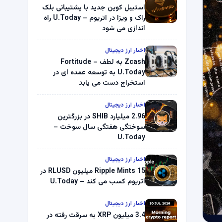
استیبل کوین جدید با پشتیبانی بلک
راک و ویزا در اتریوم – U.Today راه
اندازی می شود
اخبار ارز دیجیتال
Zcash به لطف Fortitude –
U.Today به توسعه عمده ای در
استخراج دست می یابد
اخبار ارز دیجیتال
2.96 میلیارد SHIB در بزرگترین
سوختگی هفتگی سال سوخت –
U.Today
اخبار ارز دیجیتال
Ripple Mints 15 میلیون RLUSD در
اتریوم کسب می کند – U.Today
اخبار ارز دیجیتال
3.4 میلیون XRP به سرقت رفته در