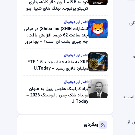
کره به 8.5 میلیون دلار کلاهبرداری
کریپتو یوتیوب. نهنگ های شیبا اینو
(SHIB) به دلیل خرابی پمپ قیمت
ناپدید می شوند. بلک راک 89.83
نی
اخبار ارز دیجیتال
میلیون دلار U-Turn در بیت کوین را
انتشارات Shiba Inu (SHIB) در عرض
ثبت کرد – گزارش کریپتو صبح –
چند ساعت 62 درصد افزایش یافت:
U.Today
چه چیزی پشت آن است؟ – یو.امروز
اخبار ارز دیجیتال
د که
XRP به نقطه عطف جدید ETF 1.5
میلیارد دلاری رسید – U.Today
اخبار ارز دیجیتال
براد گارلینگ هاوس ریپل به عنوان
رویداد بلاک چین وایومینگ 2026 –
ته ، 123،000 دلار لمس کرده است.
U.Today
ش از
وبگردی