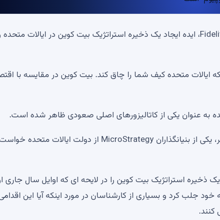
باب مک الراث، معمار سابق بلاک چین در Fidelity Investments، ایده ایجاد یک ذخیره استراتژیک بیت کوین در ایالات متح
که ایالات متحده کیف شما را چاق کند. بیت کوین در مقایسه با اقتص
ه به عنوان یکی از کاتالیزورهای اصلی صعودی ظاهر شده است.
همانطور که توسط U.Today گزارش شده است، مایکل سیلر، یکی از بنیانگذاران MicroStrategy از دولت ایالات متحده
 یک ذخیره استراتژیک بیت کوین را در لایحه ای که اوایل سال جاری ار
 خود جلب کرد و بسیاری از کارشناسان در مورد اینکه آیا این اقدامی
کنند.