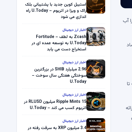
استیبل کوین جدید با پشتیبانی بلک
راک و ویزا در اتریوم – U.Today راه
اندازی می شود
ده را آب
اخبار ارز دیجیتال
Zcash به لطف Fortitude –
U.Today به توسعه عمده ای در
اد
استخراج دست می یابد
اخبار ارز دیجیتال
2.96 میلیارد SHIB در بزرگترین
سوختگی هفتگی سال سوخت –
U.Today
 خواست تا
اخبار ارز دیجیتال
Ripple Mints 15 میلیون RLUSD در
ائه
اتریوم کسب می کند – U.Today
اخبار ارز دیجیتال
3.4 میلیون XRP به سرقت رفته در