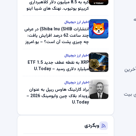
کره به 8.5 میلیون دلار کلاهبرداری
کریپتو یوتیوب. نهنگ های شیبا اینو
(SHIB) به دلیل خرابی پمپ قیمت
به
ناپدید می شوند. بلک راک 89.83
اخبار ارز دیجیتال
میلیون دلار U-Turn در بیت کوین را
انتشارات Shiba Inu (SHIB) در عرض
ثبت کرد – گزارش کریپتو صبح –
چند ساعت 62 درصد افزایش یافت:
U.Today
چه چیزی پشت آن است؟ – یو.امروز
اخبار ارز دیجیتال
XRP به نقطه عطف جدید ETF 1.5
آخرین
میلیارد دلاری رسید – U.Today
اخبار ارز دیجیتال
براد گارلینگ هاوس ریپل به عنوان
ی بیت
رویداد بلاک چین وایومینگ 2026 –
U.Today
وبگردی