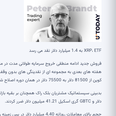
XRP، ETF به 1.4 میلیارد دلار نقد می رسد
فروش جدید ادامه منطقی خروج سرمایه طولانی مدت در ماه م
هفته های بعدی به مجموعه ای از نقدینگی های بدون وقفه 
کوین از 81500 دلار به 75500 دلار در همان دوره اصلاح شد.
دلار و GBTC گری اسکیل 41.21 میلیون دلار ضرر کردند.
حجم بالای معاملات روزانه 4.40 می