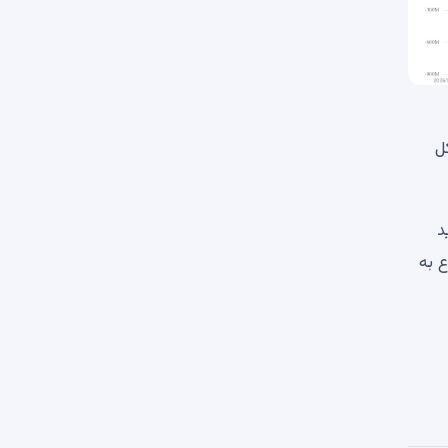
که 6.45 درصد از کل
د
 به