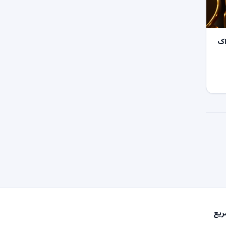
اک
یع