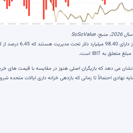
SoSoValue
علیرغم بدبینی محلی، 13 ETF بیت کوین ایالات متحده هنوز دارای 98.40 میلیارد دلار تحت مدیریت هستند 
 خالص ورودی نشان می دهد که بازیگران اصلی هنوز در مقایسه با قیمت های خری
هادی احتمالاً تا زمانی که بازدهی خزانه داری ایالات متحده شروع