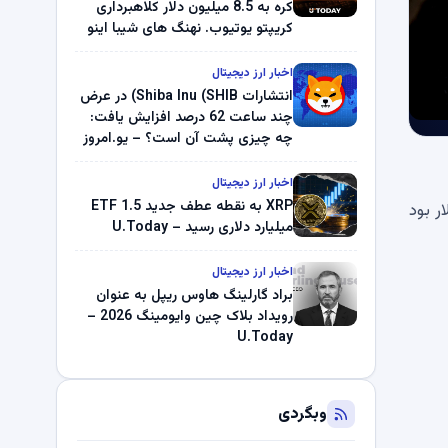
کره به 8.5 میلیون دلار کلاهبرداری
کریپتو یوتیوب. نهنگ های شیبا اینو
(SHIB) به دلیل خرابی پمپ قیمت
ناپدید می شوند. بلک راک 89.83
اخبار ارز دیجیتال
میلیون دلار U-Turn در بیت کوین را
انتشارات Shiba Inu (SHIB) در عرض
ثبت کرد – گزارش کریپتو صبح –
چند ساعت 62 درصد افزایش یافت:
U.Today
چه چیزی پشت آن است؟ – یو.امروز
اخبار ارز دیجیتال
XRP به نقطه عطف جدید ETF 1.5
ترانش بیت کوین، معادل 192.53 میلیون دلار بود
میلیارد دلاری رسید – U.Today
اخبار ارز دیجیتال
براد گارلینگ هاوس ریپل به عنوان
رویداد بلاک چین وایومینگ 2026 –
U.Today
وبگردی