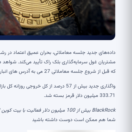
داده‌های جدید جلسه معاملاتی، بحران عمیق اعتماد در رشد بی
که قبل از شروع جلسه معاملاتی 27 می به آدرس های انبار متولی Coinbase Prime ارسال شد.
333.71 میلیون دلار قرمز بسته شد.
BlackRock بیش از 100 میلیون دلار فعالیت با بیت کوین از ابتدای می 2026 داشته است، منبع:
شما هم ممکن است دوست داشته باشید