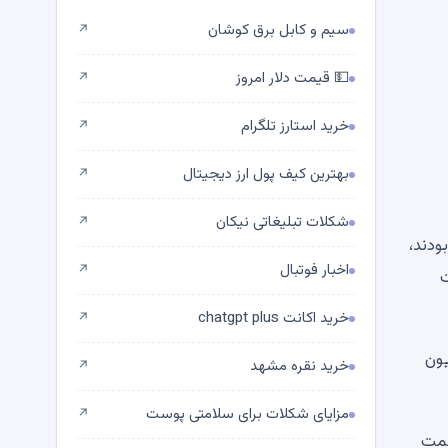
سیم و کابل برق کوشان
↗
💵 قیمت دلار امروز
↗
خرید استارز تلگرام
↗
بهترین کیف پول ارز دیجیتال
↗
شکلات تبلیغاتی نیکان
↗
ودند،
اخبار فوتبال
↗
ت
خرید اکانت chatgpt plus
↗
 دارد. در همان 24 ساعت، FBTC فیدلیتی 57.74 میلیون
خرید نقره مشهد
↗
مزایای شکلات برای سلامتی پوست
↗
 سمت