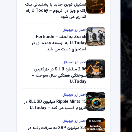
استیبل کوین جدید با پشتیبانی بلک
راک و ویزا در اتریوم – U.Today راه
اندازی می شود
اخبار ارز دیجیتال
Zcash به لطف Fortitude –
U.Today به توسعه عمده ای در
استخراج دست می یابد
اخبار ارز دیجیتال
2.96 میلیارد SHIB در بزرگترین
سوختگی هفتگی سال سوخت –
U.Today
اخبار ارز دیجیتال
Ripple Mints 15 میلیون RLUSD در
اتریوم کسب می کند – U.Today
اخبار ارز دیجیتال
3.4 میلیون XRP به سرقت رفته در