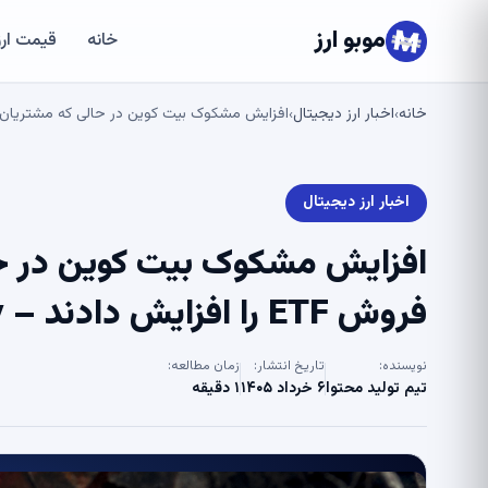
موبو ارز
خانه
قیمت ارز
خانه
اخبار ارز دیجیتال
افزایش مشکوک بیت کوین در حالی که مشتریان BlackRock روند فروش ETF را افزایش دادند – .Today
›
›
اخبار ارز دیجیتال
فروش ETF را افزایش دادند – U.Today
نویسنده:
تاریخ انتشار:
زمان مطالعه:
تیم تولید محتوا
۶ خرداد ۱۴۰۵
۱ دقیقه