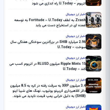
اتریوم – U.Today راه اندازی می شود
اخبار ارز دیجیتال
Zcash به لطف Fortitude – U.Today به توسعه
عمده ای در استخراج دست می یابد
اخبار ارز دیجیتال
2.96 میلیارد SHIB در بزرگترین سوختگی هفتگی سال
سوخت – U.Today
اخبار ارز دیجیتال
Ripple Mints 15 میلیون RLUSD در اتریوم کسب می
کند – U.Today
اخبار ارز دیجیتال
3.4 میلیون XRP به سرقت رفته در کره به 8.5 میلیون
دلار کلاهبرداری کریپتو یوتیوب. نهنگ های شیبا اینو
(SHIB) به دلیل خرابی پمپ قیمت ناپدید می شوند.
بلک راک 89.83 میلیون دلار U-Turn در بیت کوین را
ثبت کرد – گزارش کریپتو صبح – U.Today
اخبار ارز دیجیتال