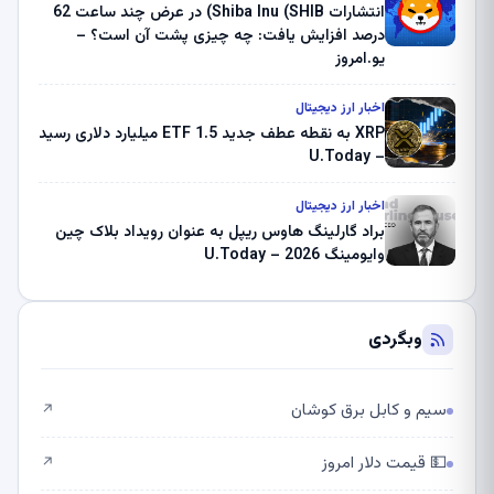
انتشارات Shiba Inu (SHIB) در عرض چند ساعت 62
درصد افزایش یافت: چه چیزی پشت آن است؟ –
یو.امروز
اخبار ارز دیجیتال
XRP به نقطه عطف جدید ETF 1.5 میلیارد دلاری رسید
– U.Today
اخبار ارز دیجیتال
براد گارلینگ هاوس ریپل به عنوان رویداد بلاک چین
وایومینگ 2026 – U.Today
وبگردی
سیم و کابل برق کوشان
↗
💵 قیمت دلار امروز
↗