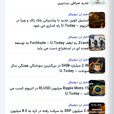
جدید صرافی بیت‌پین
اخبار ارز دیجیتال
استیبل کوین جدید با پشتیبانی بلک راک و ویزا در
اتریوم – U.Today راه اندازی می شود
اخبار ارز دیجیتال
Zcash به لطف Fortitude – U.Today به توسعه
عمده ای در استخراج دست می یابد
اخبار ارز دیجیتال
2.96 میلیارد SHIB در بزرگترین سوختگی هفتگی سال
سوخت – U.Today
اخبار ارز دیجیتال
Ripple Mints 15 میلیون RLUSD در اتریوم کسب می
کند – U.Today
اخبار ارز دیجیتال
3.4 میلیون XRP به سرقت رفته در کره به 8.5 میلیون