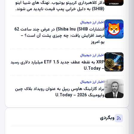
دلار کلاهبرداری کریپتو یوتیوب. نهنگ های شیبا اینو
(SHIB) به دلیل خرابی پمپ قیمت ناپدید می شوند.
بلک راک 89.83 میلیون دلار U-Turn در بیت کوین را
ثبت کرد – گزارش کریپتو صبح – U.Today
اخبار ارز دیجیتال
انتشارات Shiba Inu (SHIB) در عرض چند ساعت 62
درصد افزایش یافت: چه چیزی پشت آن است؟ –
یو.امروز
اخبار ارز دیجیتال
XRP به نقطه عطف جدید ETF 1.5 میلیارد دلاری رسید
– U.Today
اخبار ارز دیجیتال
براد گارلینگ هاوس ریپل به عنوان رویداد بلاک چین
وایومینگ 2026 – U.Today
وبگردی