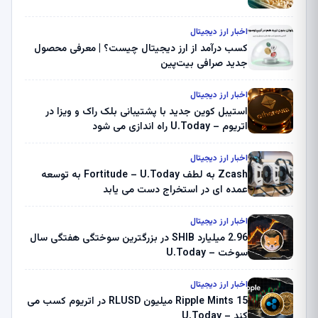
اخبار ارز دیجیتال
کسب درآمد از ارز دیجیتال چیست؟ | معرفی محصول
جدید صرافی بیت‌پین
اخبار ارز دیجیتال
استیبل کوین جدید با پشتیبانی بلک راک و ویزا در
اتریوم – U.Today راه اندازی می شود
اخبار ارز دیجیتال
Zcash به لطف Fortitude – U.Today به توسعه
عمده ای در استخراج دست می یابد
اخبار ارز دیجیتال
2.96 میلیارد SHIB در بزرگترین سوختگی هفتگی سال
سوخت – U.Today
اخبار ارز دیجیتال
Ripple Mints 15 میلیون RLUSD در اتریوم کسب می
کند – U.Today