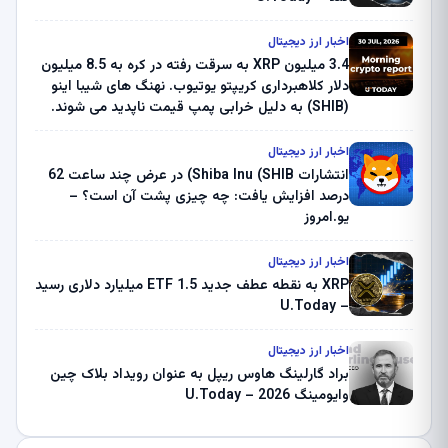
اخبار ارز دیجیتال
3.4 میلیون XRP به سرقت رفته در کره به 8.5 میلیون
دلار کلاهبرداری کریپتو یوتیوب. نهنگ های شیبا اینو
(SHIB) به دلیل خرابی پمپ قیمت ناپدید می شوند.
بلک راک 89.83 میلیون دلار U-Turn در بیت کوین را
ثبت کرد – گزارش کریپتو صبح – U.Today
اخبار ارز دیجیتال
انتشارات Shiba Inu (SHIB) در عرض چند ساعت 62
درصد افزایش یافت: چه چیزی پشت آن است؟ –
یو.امروز
اخبار ارز دیجیتال
XRP به نقطه عطف جدید ETF 1.5 میلیارد دلاری رسید
– U.Today
اخبار ارز دیجیتال
براد گارلینگ هاوس ریپل به عنوان رویداد بلاک چین
وایومینگ 2026 – U.Today