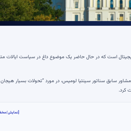
 دیجیتال است که در حال حاضر یک موضوع داغ در سیاست ایالات مت
راون، مدیر عامل موسسه سیاست بیت کوین (BPI) و مشاور سابق سناتور سینتیا لومیس، در مورد “تحولات بسیار هیجان
 کرد.
[نمایش/مخف