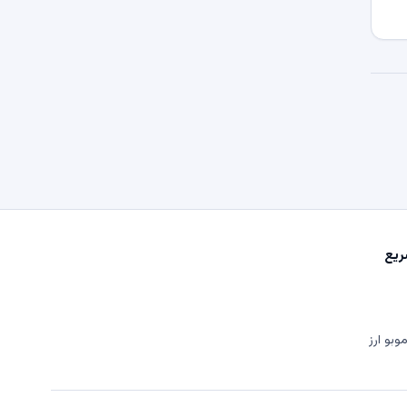
یع
وبو ارز