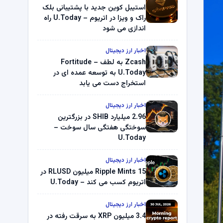
استیبل کوین جدید با پشتیبانی بلک
راک و ویزا در اتریوم – U.Today راه
اندازی می شود
اخبار ارز دیجیتال
Zcash به لطف Fortitude –
U.Today به توسعه عمده ای در
استخراج دست می یابد
اخبار ارز دیجیتال
2.96 میلیارد SHIB در بزرگترین
سوختگی هفتگی سال سوخت –
U.Today
اخبار ارز دیجیتال
Ripple Mints 15 میلیون RLUSD در
اتریوم کسب می کند – U.Today
اخبار ارز دیجیتال
3.4 میلیون XRP به سرقت رفته در