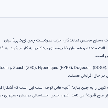
ات مسلح مجلس نمایندگان، حزب کمونیست چین (ح‌ک‌پی) یوان
یالات متحده و همزمان ذخیره‌سازی بیت‌کوین به کار می‌گیرد. به گف
ش است.
اکوسیستم کاردانو در معرض خطر است id (HYPE)، Dogecoin (DOGE)، Shiba Inu (SHIB
 کوین را به چین ببازد”. آنچه قابل توجه است این است که آشکارا ار
ابزار طرح قدرت” می نامد. اکنون چنین احساساتی در میان جمهوری خ