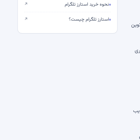
نحوه خرید استارز تلگرام
↗
استارز تلگرام چیست؟
↗
کوین
ری
-9 هر دو حزب تصویب