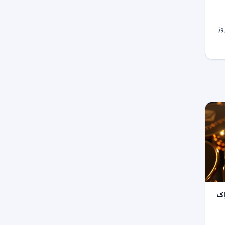
وز
اک