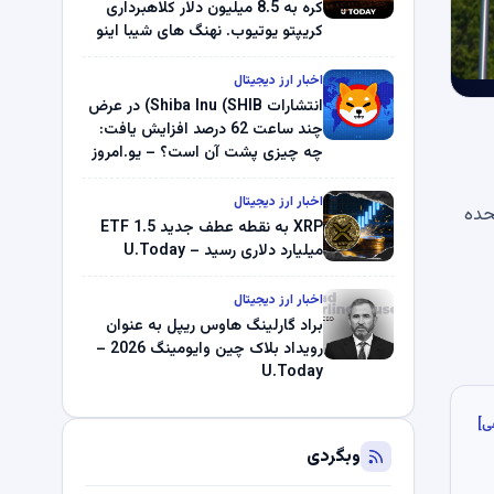
کره به 8.5 میلیون دلار کلاهبرداری
کریپتو یوتیوب. نهنگ های شیبا اینو
(SHIB) به دلیل خرابی پمپ قیمت
ناپدید می شوند. بلک راک 89.83
اخبار ارز دیجیتال
میلیون دلار U-Turn در بیت کوین را
انتشارات Shiba Inu (SHIB) در عرض
ثبت کرد – گزارش کریپتو صبح –
چند ساعت 62 درصد افزایش یافت:
U.Today
چه چیزی پشت آن است؟ – یو.امروز
اخبار ارز دیجیتال
حده
XRP به نقطه عطف جدید ETF 1.5
میلیارد دلاری رسید – U.Today
اخبار ارز دیجیتال
براد گارلینگ هاوس ریپل به عنوان
رویداد بلاک چین وایومینگ 2026 –
U.Today
ی]
وبگردی