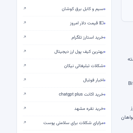
سیم و کابل برق کوشان
↗
💵 قیمت دلار امروز
↗
خرید استارز تلگرام
↗
بهترین کیف پول ارز دیجیتال
↗
ته
شکلات تبلیغاتی نیکان
↗
اخبار فوتبال
↗
Zcash (ZEC)، Hyperliqu) و Bitcoin
خرید اکانت chatgpt plus
↗
ز
خرید نقره مشهد
↗
واهان
مزایای شکلات برای سلامتی پوست
↗