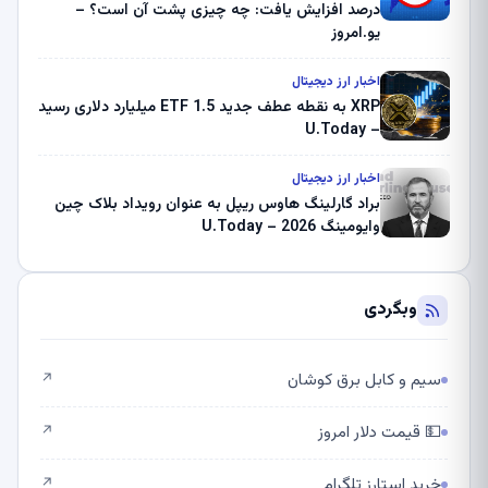
درصد افزایش یافت: چه چیزی پشت آن است؟ –
یو.امروز
اخبار ارز دیجیتال
XRP به نقطه عطف جدید ETF 1.5 میلیارد دلاری رسید
– U.Today
اخبار ارز دیجیتال
براد گارلینگ هاوس ریپل به عنوان رویداد بلاک چین
وایومینگ 2026 – U.Today
وبگردی
سیم و کابل برق کوشان
↗
💵 قیمت دلار امروز
↗
خرید استارز تلگرام
↗