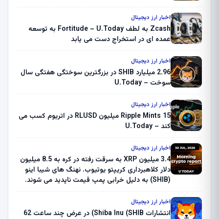
اخبار ارز دیجیتال
Zcash به لطف Fortitude – U.Today به توسعه
عمده ای در استخراج دست می یابد
اخبار ارز دیجیتال
2.96 میلیارد SHIB در بزرگترین سوختگی هفتگی سال
سوخت – U.Today
اخبار ارز دیجیتال
Ripple Mints 15 میلیون RLUSD در اتریوم کسب می
کند – U.Today
اخبار ارز دیجیتال
3.4 میلیون XRP به سرقت رفته در کره به 8.5 میلیون
دلار کلاهبرداری کریپتو یوتیوب. نهنگ های شیبا اینو
(SHIB) به دلیل خرابی پمپ قیمت ناپدید می شوند.
بلک راک 89.83 میلیون دلار U-Turn در بیت کوین را
ثبت کرد – گزارش کریپتو صبح – U.Today
اخبار ارز دیجیتال
انتشارات Shiba Inu (SHIB) در عرض چند ساعت 62