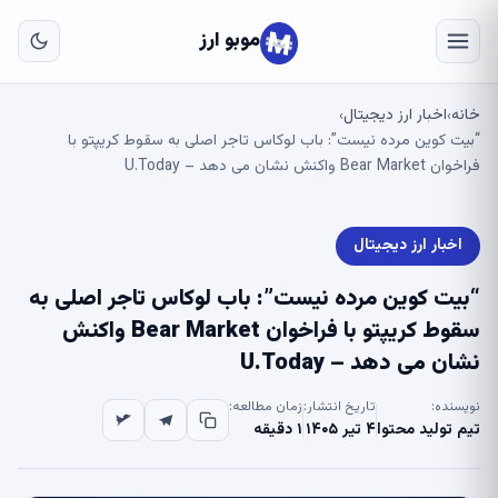
به
مح
موبو ارز
اص
خانه
اخبار ارز دیجیتال
›
›
“بیت کوین مرده نیست”: باب لوکاس تاجر اصلی به سقوط کریپتو با
فراخوان Bear Market واکنش نشان می دهد – U.Today
اخبار ارز دیجیتال
“بیت کوین مرده نیست”: باب لوکاس تاجر اصلی به
سقوط کریپتو با فراخوان Bear Market واکنش
نشان می دهد – U.Today
نویسنده:
تاریخ انتشار:
زمان مطالعه:
تیم تولید محتوا
۴ تیر ۱۴۰۵
۱ دقیقه