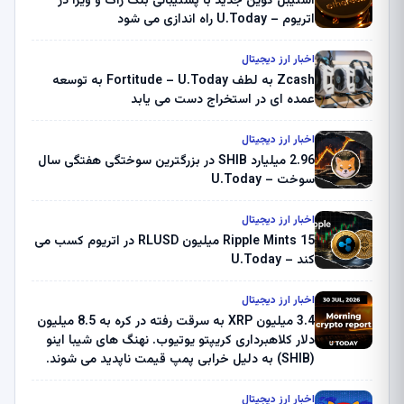
استیبل کوین جدید با پشتیبانی بلک راک و ویزا در
اتریوم – U.Today راه اندازی می شود
اخبار ارز دیجیتال
Zcash به لطف Fortitude – U.Today به توسعه
عمده ای در استخراج دست می یابد
اخبار ارز دیجیتال
2.96 میلیارد SHIB در بزرگترین سوختگی هفتگی سال
سوخت – U.Today
اخبار ارز دیجیتال
Ripple Mints 15 میلیون RLUSD در اتریوم کسب می
کند – U.Today
اخبار ارز دیجیتال
3.4 میلیون XRP به سرقت رفته در کره به 8.5 میلیون
دلار کلاهبرداری کریپتو یوتیوب. نهنگ های شیبا اینو
(SHIB) به دلیل خرابی پمپ قیمت ناپدید می شوند.
بلک راک 89.83 میلیون دلار U-Turn در بیت کوین را
ثبت کرد – گزارش کریپتو صبح – U.Today
اخبار ارز دیجیتال