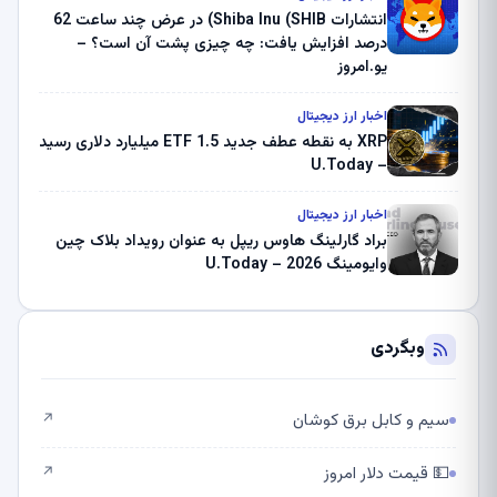
انتشارات Shiba Inu (SHIB) در عرض چند ساعت 62
درصد افزایش یافت: چه چیزی پشت آن است؟ –
یو.امروز
اخبار ارز دیجیتال
XRP به نقطه عطف جدید ETF 1.5 میلیارد دلاری رسید
– U.Today
اخبار ارز دیجیتال
براد گارلینگ هاوس ریپل به عنوان رویداد بلاک چین
وایومینگ 2026 – U.Today
وبگردی
سیم و کابل برق کوشان
↗
💵 قیمت دلار امروز
↗