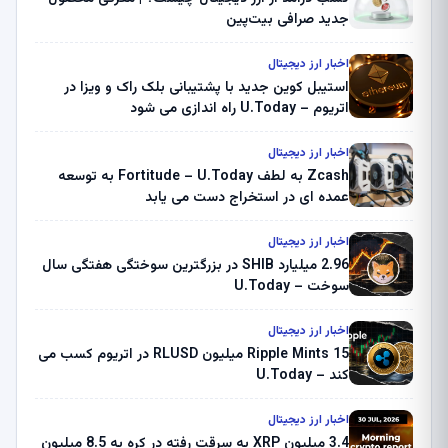
جدید صرافی بیت‌پین
اخبار ارز دیجیتال
استیبل کوین جدید با پشتیبانی بلک راک و ویزا در
اتریوم – U.Today راه اندازی می شود
اخبار ارز دیجیتال
Zcash به لطف Fortitude – U.Today به توسعه
عمده ای در استخراج دست می یابد
اخبار ارز دیجیتال
2.96 میلیارد SHIB در بزرگترین سوختگی هفتگی سال
سوخت – U.Today
اخبار ارز دیجیتال
Ripple Mints 15 میلیون RLUSD در اتریوم کسب می
کند – U.Today
اخبار ارز دیجیتال
3.4 میلیون XRP به سرقت رفته در کره به 8.5 میلیون