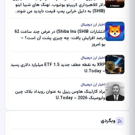
دلار کلاهبرداری کریپتو یوتیوب. نهنگ های شیبا اینو
(SHIB) به دلیل خرابی پمپ قیمت ناپدید می شوند.
بلک راک 89.83 میلیون دلار U-Turn در بیت کوین را
ثبت کرد – گزارش کریپتو صبح – U.Today
اخبار ارز دیجیتال
انتشارات Shiba Inu (SHIB) در عرض چند ساعت 62
درصد افزایش یافت: چه چیزی پشت آن است؟ –
یو.امروز
اخبار ارز دیجیتال
XRP به نقطه عطف جدید ETF 1.5 میلیارد دلاری رسید
– U.Today
اخبار ارز دیجیتال
براد گارلینگ هاوس ریپل به عنوان رویداد بلاک چین
وایومینگ 2026 – U.Today
وبگردی