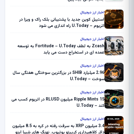
اخبار ارز دیجیتال
استیبل کوین جدید با پشتیبانی بلک راک و ویزا در
اتریوم – U.Today راه اندازی می شود
اخبار ارز دیجیتال
Zcash به لطف Fortitude – U.Today به توسعه
عمده ای در استخراج دست می یابد
اخبار ارز دیجیتال
2.96 میلیارد SHIB در بزرگترین سوختگی هفتگی سال
سوخت – U.Today
اخبار ارز دیجیتال
Ripple Mints 15 میلیون RLUSD در اتریوم کسب می
کند – U.Today
اخبار ارز دیجیتال
3.4 میلیون XRP به سرقت رفته در کره به 8.5 میلیون
دلار کلاهبرداری کریپتو یوتیوب. نهنگ های شیبا اینو