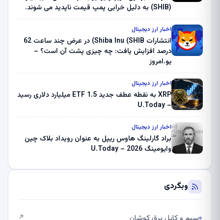
(SHIB) به دلیل خرابی پمپ قیمت ناپدید می شوند.
بلک راک 89.83 میلیون دلار U-Turn در بیت کوین را
ثبت کرد – گزارش کریپتو صبح – U.Today
اخبار ارز دیجیتال
انتشارات Shiba Inu (SHIB) در عرض چند ساعت 62
درصد افزایش یافت: چه چیزی پشت آن است؟ –
یو.امروز
اخبار ارز دیجیتال
XRP به نقطه عطف جدید ETF 1.5 میلیارد دلاری رسید
– U.Today
اخبار ارز دیجیتال
براد گارلینگ هاوس ریپل به عنوان رویداد بلاک چین
وایومینگ 2026 – U.Today
وبگردی
سیم و کابل برق کوشان
↗