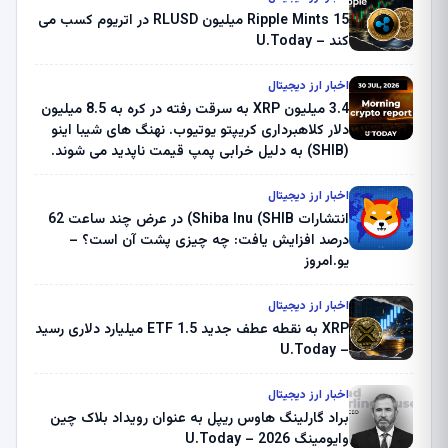
Ripple Mints 15 میلیون RLUSD در اتریوم کسب می
کند – U.Today
اخبار ارز دیجیتال
3.4 میلیون XRP به سرقت رفته در کره به 8.5 میلیون
دلار کلاهبرداری کریپتو یوتیوب. نهنگ های شیبا اینو
(SHIB) به دلیل خرابی پمپ قیمت ناپدید می شوند.
بلک راک 89.83 میلیون دلار U-Turn در بیت کوین را
ثبت کرد – گزارش کریپتو صبح – U.Today
اخبار ارز دیجیتال
انتشارات Shiba Inu (SHIB) در عرض چند ساعت 62
درصد افزایش یافت: چه چیزی پشت آن است؟ –
یو.امروز
اخبار ارز دیجیتال
XRP به نقطه عطف جدید ETF 1.5 میلیارد دلاری رسید
– U.Today
اخبار ارز دیجیتال
براد گارلینگ هاوس ریپل به عنوان رویداد بلاک چین
وایومینگ 2026 – U.Today