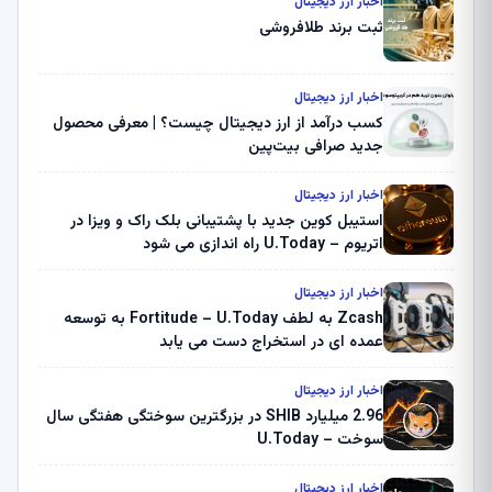
اخبار ارز دیجیتال
ثبت برند طلافروشی
اخبار ارز دیجیتال
کسب درآمد از ارز دیجیتال چیست؟ | معرفی محصول
جدید صرافی بیت‌پین
اخبار ارز دیجیتال
استیبل کوین جدید با پشتیبانی بلک راک و ویزا در
اتریوم – U.Today راه اندازی می شود
اخبار ارز دیجیتال
Zcash به لطف Fortitude – U.Today به توسعه
عمده ای در استخراج دست می یابد
اخبار ارز دیجیتال
2.96 میلیارد SHIB در بزرگترین سوختگی هفتگی سال
سوخت – U.Today
اخبار ارز دیجیتال