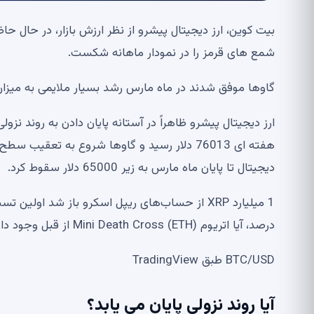
بیت کوین، ارز دیجیتال پیشرو از نظر ارزش بازار، در حال 
شمع های قرمز را در نمودار ماهانه شکست.
گاوها موفق شدند در ماه مارس رشد بسیار ملایمی به میزان 1.84 درصد داشته باشند و در نتیجه ماه بسیار پرنوسانی را رقم زد
دیجیتال تا پایان ماه مارس به زیر 65000 دلار سقوط کرد.
درصد، آیا اتریوم (ETH) Mini Death Cross از قبل وجود دارد؟ بررسی بازار کریپتو
BTC/USD طبق TradingView
آیا روند نزولی پایان می یابد؟