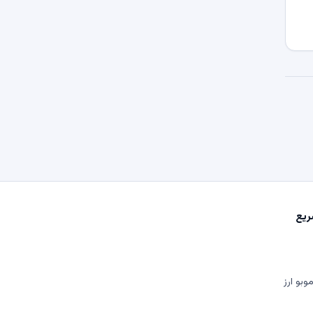
یع
وبو ارز