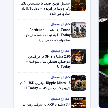
استیبل کوین جدید با پشتیبانی بلک
راک و ویزا در اتریوم – U.Today راه
اندازی می شود
اخبار ارز دیجیتال
Zcash به لطف Fortitude –
U.Today به توسعه عمده ای در
استخراج دست می یابد
اخبار ارز دیجیتال
2.96 میلیارد SHIB در بزرگترین
سوختگی هفتگی سال سوخت –
U.Today
اخبار ارز دیجیتال
Ripple Mints 15 میلیون RLUSD در
اتریوم کسب می کند – U.Today
اخبار ارز دیجیتال
3.4 میلیون XRP به سرقت رفته در