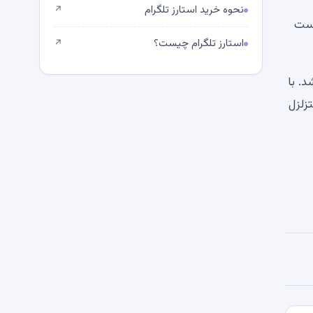
نحوه خرید استارز تلگرام
↗
است
استارز تلگرام چیست؟
↗
. با
تزلزل