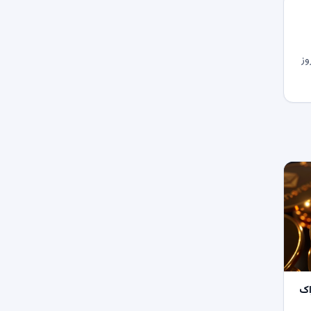
وز
اک