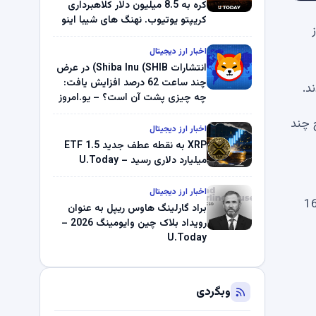
کره به 8.5 میلیون دلار کلاهبرداری
کریپتو یوتیوب. نهنگ های شیبا اینو
(SHIB) به دلیل خرابی پمپ قیمت
ناپدید می شوند. بلک راک 89.83
اخبار ارز دیجیتال
میلیون دلار U-Turn در بیت کوین را
انتشارات Shiba Inu (SHIB) در عرض
ثبت کرد – گزارش کریپتو صبح –
چند ساعت 62 درصد افزایش یافت:
U.Today
چه چیزی پشت آن است؟ – یو.امروز
رس به بالاترین سطح چند
اخبار ارز دیجیتال
XRP به نقطه عطف جدید ETF 1.5
میلیارد دلاری رسید – U.Today
اخبار ارز دیجیتال
حساب‌های ریپل اسکرو باز شد اولین تست مقاومت اصلی نیمه‌شب (شب)، شیبا اینو (SHIB) پیش از فشار 16
براد گارلینگ هاوس ریپل به عنوان
رویداد بلاک چین وایومینگ 2026 –
U.Today
وبگردی