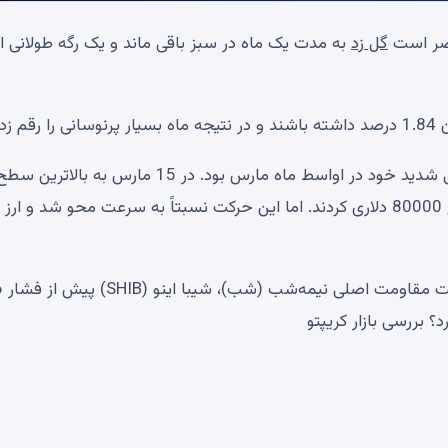
حاضر است
گل زد
به مدت یک ماه در سبز باقی ماند و یک رگه طولانی از
ند.
ارز دیجیتال پیشرو ظاهراً در آستانه پایان دادن به روند نزولی شدید خود در اواسط ماه مارس بود. در 15 ما
هفته ای 76013 دلار رسید و گاوها شروع به تعقیب سطح 80000 دلاری کردند. اما این حرکت نسبتاً به سرعت محو شد و ارز
1 میلیارد XRP از 