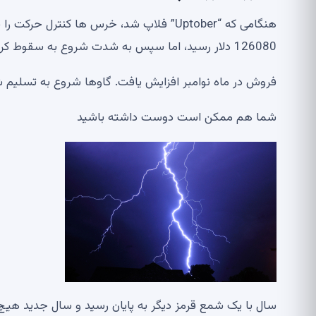
هنگامی که “Uptober” فلاپ شد، خرس ها کنتر
126080 دلار رسید، اما سپس به شدت شروع به سقوط کرد.
فروش در ماه نوامبر افزایش یافت. گاوها شروع به تسلیم شدن کردند زیرا قیمت BTC از سط
شما هم ممکن است دوست داشته باشید
سال با یک شمع قرمز دیگر به پایان رسید و سال جدید هیچ