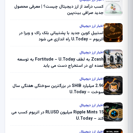
کسب درآمد از ارز دیجیتال چیست؟ | معرفی محصول
جدید صرافی بیت‌پین
اخبار ارز دیجیتال
استیبل کوین جدید با پشتیبانی بلک راک و ویزا در
اتریوم – U.Today راه اندازی می شود
اخبار ارز دیجیتال
Zcash به لطف Fortitude – U.Today به توسعه
عمده ای در استخراج دست می یابد
اخبار ارز دیجیتال
2.96 میلیارد SHIB در بزرگترین سوختگی هفتگی سال
سوخت – U.Today
اخبار ارز دیجیتال
Ripple Mints 15 میلیون RLUSD در اتریوم کسب می
کند – U.Today
اخبار ارز دیجیتال