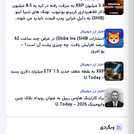
3.4 میلیون XRP به سرقت رفته در کره به 8.5 میلیون
دلار کلاهبرداری کریپتو یوتیوب. نهنگ های شیبا اینو
(SHIB) به دلیل خرابی پمپ قیمت ناپدید می شوند.
بلک راک 89.83 میلیون دلار U-Turn در بیت کوین را
ثبت کرد – گزارش کریپتو صبح – U.Today
اخبار ارز دیجیتال
انتشارات Shiba Inu (SHIB) در عرض چند ساعت 62
درصد افزایش یافت: چه چیزی پشت آن است؟ –
یو.امروز
اخبار ارز دیجیتال
XRP به نقطه عطف جدید ETF 1.5 میلیارد دلاری رسید
– U.Today
اخبار ارز دیجیتال
براد گارلینگ هاوس ریپل به عنوان رویداد بلاک چین
وایومینگ 2026 – U.Today
وبگردی