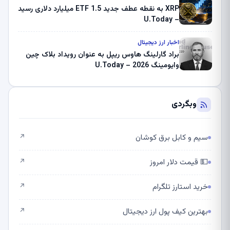
XRP به نقطه عطف جدید ETF 1.5 میلیارد دلاری رسید
– U.Today
اخبار ارز دیجیتال
براد گارلینگ هاوس ریپل به عنوان رویداد بلاک چین
وایومینگ 2026 – U.Today
وبگردی
سیم و کابل برق کوشان
↗
💵 قیمت دلار امروز
↗
خرید استارز تلگرام
↗
بهترین کیف پول ارز دیجیتال
↗