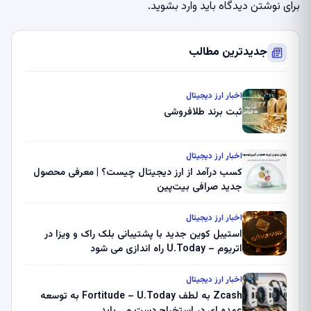
برای نوشتن دیدگاه باید
وارد بشوید
.
جدیدترین مطالب
اخبار ارز دیجیتال
ثبت برند طلافروشی
اخبار ارز دیجیتال
کسب درآمد از ارز دیجیتال چیست؟ | معرفی محصول
جدید صرافی بیت‌پین
اخبار ارز دیجیتال
استیبل کوین جدید با پشتیبانی بلک راک و ویزا در
اتریوم – U.Today راه اندازی می شود
اخبار ارز دیجیتال
Zcash به لطف Fortitude – U.Today به توسعه
عمده ای در استخراج دست می یابد