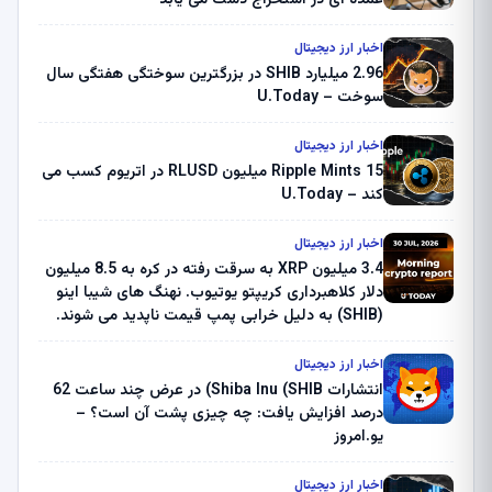
اخبار ارز دیجیتال
2.96 میلیارد SHIB در بزرگترین سوختگی هفتگی سال
سوخت – U.Today
اخبار ارز دیجیتال
Ripple Mints 15 میلیون RLUSD در اتریوم کسب می
کند – U.Today
اخبار ارز دیجیتال
3.4 میلیون XRP به سرقت رفته در کره به 8.5 میلیون
دلار کلاهبرداری کریپتو یوتیوب. نهنگ های شیبا اینو
(SHIB) به دلیل خرابی پمپ قیمت ناپدید می شوند.
بلک راک 89.83 میلیون دلار U-Turn در بیت کوین را
ثبت کرد – گزارش کریپتو صبح – U.Today
اخبار ارز دیجیتال
انتشارات Shiba Inu (SHIB) در عرض چند ساعت 62
درصد افزایش یافت: چه چیزی پشت آن است؟ –
یو.امروز
اخبار ارز دیجیتال