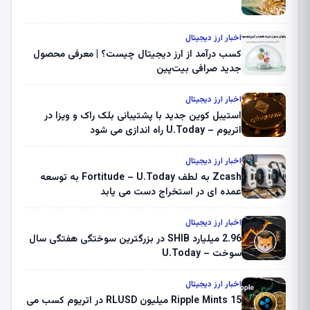
اخبار ارز دیجیتال
کسب درآمد از ارز دیجیتال چیست؟ | معرفی محصول
جدید صرافی بیت‌پین
اخبار ارز دیجیتال
استیبل کوین جدید با پشتیبانی بلک راک و ویزا در
اتریوم – U.Today راه اندازی می شود
اخبار ارز دیجیتال
Zcash به لطف Fortitude – U.Today به توسعه
عمده ای در استخراج دست می یابد
اخبار ارز دیجیتال
2.96 میلیارد SHIB در بزرگترین سوختگی هفتگی سال
سوخت – U.Today
اخبار ارز دیجیتال
Ripple Mints 15 میلیون RLUSD در اتریوم کسب می