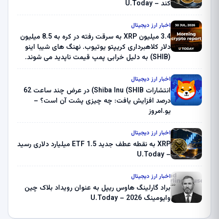
کند – U.Today
اخبار ارز دیجیتال
3.4 میلیون XRP به سرقت رفته در کره به 8.5 میلیون
دلار کلاهبرداری کریپتو یوتیوب. نهنگ های شیبا اینو
(SHIB) به دلیل خرابی پمپ قیمت ناپدید می شوند.
بلک راک 89.83 میلیون دلار U-Turn در بیت کوین را
ثبت کرد – گزارش کریپتو صبح – U.Today
اخبار ارز دیجیتال
انتشارات Shiba Inu (SHIB) در عرض چند ساعت 62
درصد افزایش یافت: چه چیزی پشت آن است؟ –
یو.امروز
اخبار ارز دیجیتال
XRP به نقطه عطف جدید ETF 1.5 میلیارد دلاری رسید
– U.Today
اخبار ارز دیجیتال
براد گارلینگ هاوس ریپل به عنوان رویداد بلاک چین
وایومینگ 2026 – U.Today