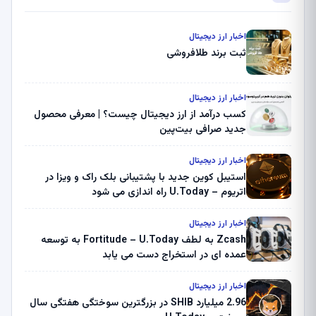
اخبار ارز دیجیتال
ثبت برند طلافروشی
اخبار ارز دیجیتال
کسب درآمد از ارز دیجیتال چیست؟ | معرفی محصول
جدید صرافی بیت‌پین
اخبار ارز دیجیتال
استیبل کوین جدید با پشتیبانی بلک راک و ویزا در
اتریوم – U.Today راه اندازی می شود
اخبار ارز دیجیتال
Zcash به لطف Fortitude – U.Today به توسعه
عمده ای در استخراج دست می یابد
اخبار ارز دیجیتال
2.96 میلیارد SHIB در بزرگترین سوختگی هفتگی سال