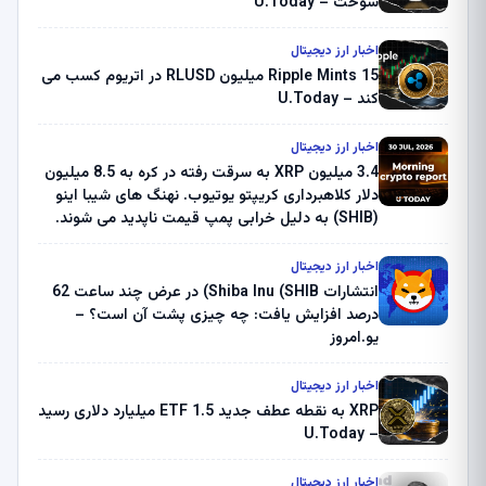
سوخت – U.Today
اخبار ارز دیجیتال
Ripple Mints 15 میلیون RLUSD در اتریوم کسب می
کند – U.Today
اخبار ارز دیجیتال
3.4 میلیون XRP به سرقت رفته در کره به 8.5 میلیون
دلار کلاهبرداری کریپتو یوتیوب. نهنگ های شیبا اینو
(SHIB) به دلیل خرابی پمپ قیمت ناپدید می شوند.
بلک راک 89.83 میلیون دلار U-Turn در بیت کوین را
ثبت کرد – گزارش کریپتو صبح – U.Today
اخبار ارز دیجیتال
انتشارات Shiba Inu (SHIB) در عرض چند ساعت 62
درصد افزایش یافت: چه چیزی پشت آن است؟ –
یو.امروز
اخبار ارز دیجیتال
XRP به نقطه عطف جدید ETF 1.5 میلیارد دلاری رسید
– U.Today
اخبار ارز دیجیتال