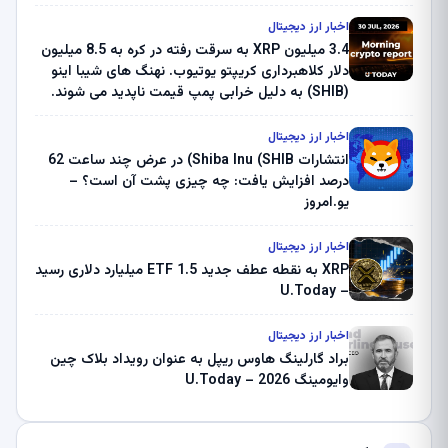
اخبار ارز دیجیتال
3.4 میلیون XRP به سرقت رفته در کره به 8.5 میلیون
دلار کلاهبرداری کریپتو یوتیوب. نهنگ های شیبا اینو
(SHIB) به دلیل خرابی پمپ قیمت ناپدید می شوند.
بلک راک 89.83 میلیون دلار U-Turn در بیت کوین را
ثبت کرد – گزارش کریپتو صبح – U.Today
اخبار ارز دیجیتال
انتشارات Shiba Inu (SHIB) در عرض چند ساعت 62
درصد افزایش یافت: چه چیزی پشت آن است؟ –
یو.امروز
اخبار ارز دیجیتال
XRP به نقطه عطف جدید ETF 1.5 میلیارد دلاری رسید
– U.Today
اخبار ارز دیجیتال
براد گارلینگ هاوس ریپل به عنوان رویداد بلاک چین
وایومینگ 2026 – U.Today