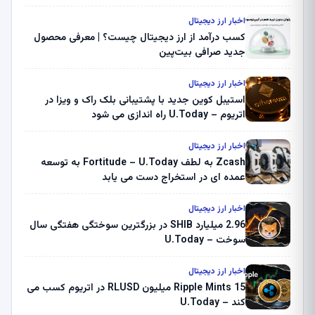
اخبار ارز دیجیتال
کسب درآمد از ارز دیجیتال چیست؟ | معرفی محصول
جدید صرافی بیت‌پین
اخبار ارز دیجیتال
استیبل کوین جدید با پشتیبانی بلک راک و ویزا در
اتریوم – U.Today راه اندازی می شود
اخبار ارز دیجیتال
Zcash به لطف Fortitude – U.Today به توسعه
عمده ای در استخراج دست می یابد
اخبار ارز دیجیتال
2.96 میلیارد SHIB در بزرگترین سوختگی هفتگی سال
سوخت – U.Today
اخبار ارز دیجیتال
Ripple Mints 15 میلیون RLUSD در اتریوم کسب می
کند – U.Today