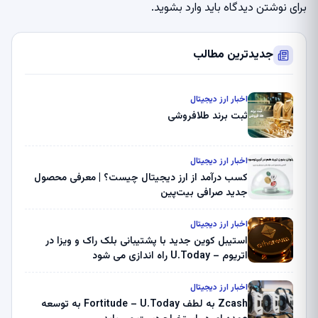
برای نوشتن دیدگاه باید
وارد بشوید
.
جدیدترین مطالب
اخبار ارز دیجیتال
ثبت برند طلافروشی
اخبار ارز دیجیتال
کسب درآمد از ارز دیجیتال چیست؟ | معرفی محصول
جدید صرافی بیت‌پین
اخبار ارز دیجیتال
استیبل کوین جدید با پشتیبانی بلک راک و ویزا در
اتریوم – U.Today راه اندازی می شود
اخبار ارز دیجیتال
Zcash به لطف Fortitude – U.Today به توسعه