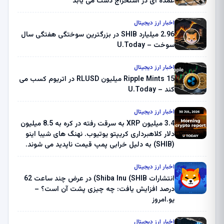
عمده ای در استخراج دست می یابد
اخبار ارز دیجیتال
2.96 میلیارد SHIB در بزرگترین سوختگی هفتگی سال
سوخت – U.Today
اخبار ارز دیجیتال
Ripple Mints 15 میلیون RLUSD در اتریوم کسب می
کند – U.Today
اخبار ارز دیجیتال
3.4 میلیون XRP به سرقت رفته در کره به 8.5 میلیون
دلار کلاهبرداری کریپتو یوتیوب. نهنگ های شیبا اینو
(SHIB) به دلیل خرابی پمپ قیمت ناپدید می شوند.
بلک راک 89.83 میلیون دلار U-Turn در بیت کوین را
ثبت کرد – گزارش کریپتو صبح – U.Today
اخبار ارز دیجیتال
انتشارات Shiba Inu (SHIB) در عرض چند ساعت 62
درصد افزایش یافت: چه چیزی پشت آن است؟ –
یو.امروز
اخبار ارز دیجیتال