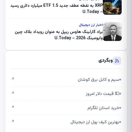
XRP به نقطه عطف جدید ETF 1.5 میلیارد دلاری رسید
– U.Today
اخبار ارز دیجیتال
براد گارلینگ هاوس ریپل به عنوان رویداد بلاک چین
وایومینگ 2026 – U.Today
وبگردی
سیم و کابل برق کوشان
↗
💵 قیمت دلار امروز
↗
خرید استارز تلگرام
↗
بهترین کیف پول ارز دیجیتال
↗